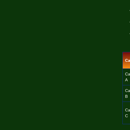
Ca
Ca
A
Ca
B
Ca
C