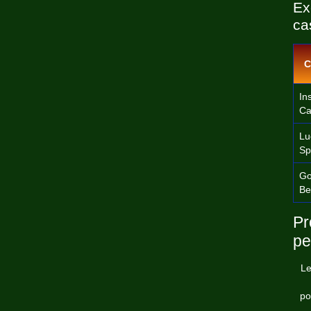
Ex
ca
C
In
Ca
Lu
Sp
Go
Be
Pr
pe
Le
po