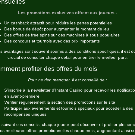
nsuelles
Les promotions exclusives offrent aux joueurs :
Un cashback attractif pour réduire les pertes potentielles
Des bonus de dépôt pour augmenter le montant de jeu
Des offres de free spins sur des machines à sous populaires
Des concours et tournois avec des prix importants
s avantages sont souvent soumis à des conditions spécifiques, il est d
crucial de consulter chaque détail pour en tirer le meilleur parti.
mment profiter des offres du mois
Pour ne rien manquer, il est conseillé de :
S'inscrire à la newsletter d'Instant Casino pour recevoir les notificati
en avant-première
Vérifier régulièrement la section des promotions sur le site
Participer aux événements et tournois spéciaux pour accéder à des
récompenses uniques
 suivant ces conseils, chaque joueur peut découvrir et profiter pleinem
es meilleures offres promotionnelles chaque mois, augmentant ainsi s