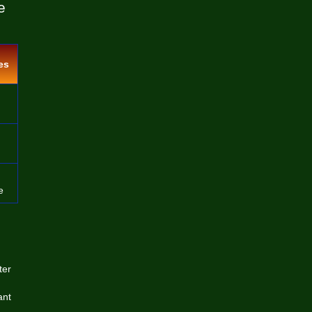
e
es
e
ter
ant