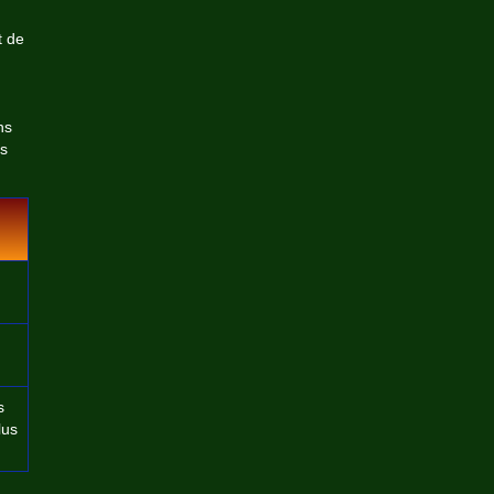
t de
ns
es
s
lus