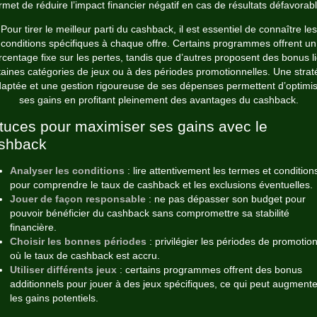
rmet de réduire l’impact financier négatif en cas de résultats défavorabl
Pour tirer le meilleur parti du cashback, il est essentiel de connaître les
conditions spécifiques à chaque offre. Certains programmes offrent un
centage fixe sur les pertes, tandis que d’autres proposent des bonus l
taines catégories de jeux ou à des périodes promotionnelles. Une strat
aptée et une gestion rigoureuse de ses dépenses permettent d’optimi
ses gains en profitant pleinement des avantages du cashback.
tuces pour maximiser ses gains avec le
shback
Analyser les conditions
: lire attentivement les termes et condition
pour comprendre le taux de cashback et les exclusions éventuelles.
Jouer de façon responsable
: ne pas dépasser son budget pour
pouvoir bénéficier du cashback sans compromettre sa stabilité
financière.
Choisir les bonnes périodes
: privilégier les périodes de promotio
où le taux de cashback est accru.
Utiliser différents jeux
: certains programmes offrent des bonus
additionnels pour jouer à des jeux spécifiques, ce qui peut augmente
les gains potentiels.