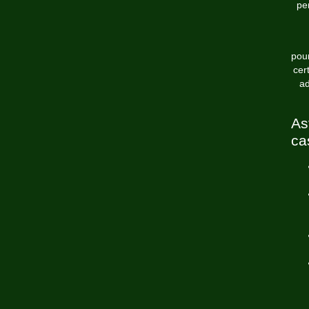
pe
pour
cer
ad
As
ca