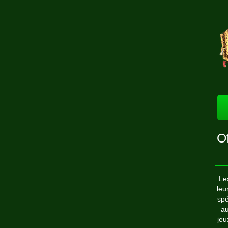
O
Le
leu
spé
au
jeu