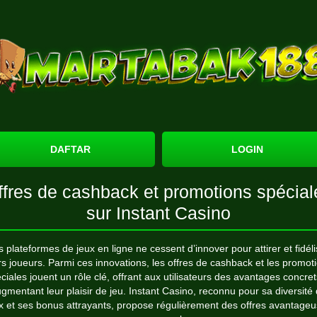
DAFTAR
LOGIN
ffres de cashback et promotions spécial
sur Instant Casino
s plateformes de jeux en ligne ne cessent d’innover pour attirer et fidéli
rs joueurs. Parmi ces innovations, les offres de cashback et les promot
ciales jouent un rôle clé, offrant aux utilisateurs des avantages concret
gmentant leur plaisir de jeu. Instant Casino, reconnu pour sa diversité
x et ses bonus attrayants, propose régulièrement des offres avantage