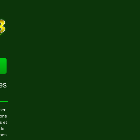
es
ser
ions
s et
 de
uses