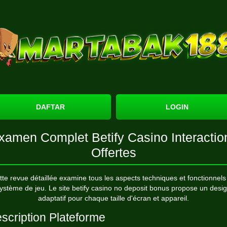
DAFTAR
LOGIN
xamen Complet Betify Casino Interactio
Offertes
tte revue détaillée examine tous les aspects techniques et fonctionnels
ystème de jeu. Le site
betify casino no deposit bonus
propose un desi
adaptatif pour chaque taille d'écran et appareil.
scription Plateforme