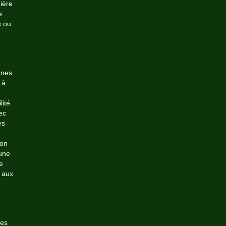
ière
e
s ou
ones
 à
lité
ec
es
son
 une
e
 aux
les