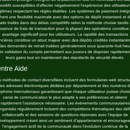
positifs susceptibles d'affecter négativement l'expérience des utilisateur
gitimes respectant les règles établies. Les systèmes de paiement intég
frent une flexibilité maximale avec des options de dépôt instantané et 
raits traités dans des délais compétitifs selon la méthode choisie tandis
absence de frais de transaction pour la plupart des opérations constitue
avantage significatif pour les utilisateurs. La rapidité des transactions
ancières constitue un atout majeur avec des dépôts crédités instantané
 des demandes de retrait traitées généralement sous quarante-huit heu
ès validation du compte permettant aux joueurs de disposer rapidemen
leurs gains tout en maintenant des standards de sécurité élevés.
ntre Aide
 méthodes de contact diversifiées incluent des formulaires web struct
des adresses électroniques dédiées par département et des numéros d
éphone internationaux garantissant que chaque utilisateur puisse choisi
canal de communication le plus adapté à ses préférences et obtenir
rapidement l'assistance nécessaire. Les événements communautaires
rganisés régulièrement incluent des compétitions thématiques des déf
collaboratifs et des sessions de questions-réponses avec l'équipe de
éveloppement créant ainsi un sentiment d'appartenance et encouragea
l'engagement actif de la communauté dans l'évolution continue de la