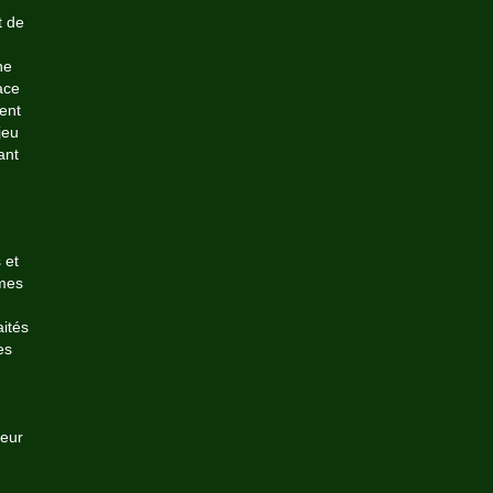
t de
ne
ace
ent
jeu
ant
 et
smes
aités
es
teur