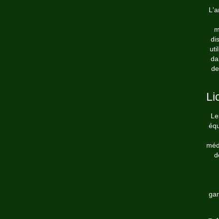
L'a
m
di
ut
da
de
Li
Le
équ
médi
d
gar