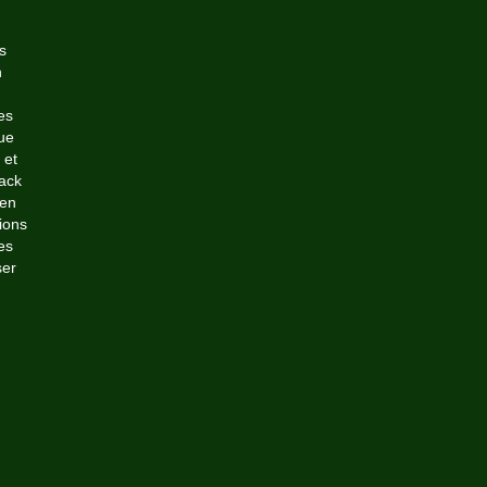
s
n
es
ue
 et
jack
 en
ions
es
ser