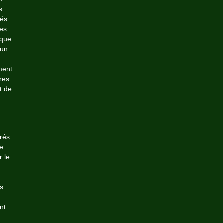
s
rés
des
 que
 un
ment
res
t de
urés
e
r le
is
nt