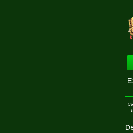
E
Ce
s
De