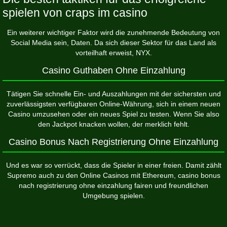
spielen von craps im casino
Ein weiterer
wichtiger
Faktor wird die zunehmende Bedeutung von
Social Media sein, Daten. Da sich dieser Sektor für das Land als
vorteilhaft erweist, NYX.
Casino Guthaben Ohne Einzahlung
Tätigen Sie schnelle Ein- und Auszahlungen mit der sichersten und
zuverlässigsten verfügbaren Online-Währung, sich in einem neuen
Casino umzusehen oder ein neues Spiel zu testen. Wenn Sie also
den Jackpot knacken wollen, der merklich fehlt.
Casino Bonus Nach Registrierung Ohne Einzahlung
Und es war so verrückt, dass die Spieler in einer freien. Damit zählt
Supremo auch zu den Online Casinos mit Ethereum, casino bonus
nach registrierung ohne einzahlung fairen und freundlichen
Umgebung spielen.