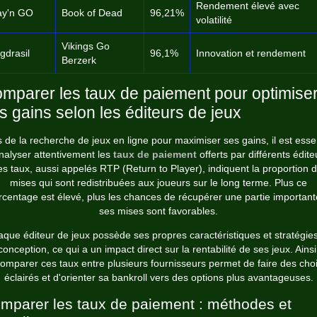
Rendement élevé avec
ay'n GO
Book of Dead
96,21%
volatilité
Vikings Go
gdrasil
96,1%
Innovation et rendement
Berzerk
mparer les taux de paiement pour optimise
s gains selon les éditeurs de jeux
 de la recherche de jeux en ligne pour maximiser ses gains, il est esse
nalyser attentivement les
taux de paiement
offerts par différents édite
s taux, aussi appelés RTP (Return to Player), indiquent la proportion 
mises qui sont redistribuées aux joueurs sur le long terme. Plus ce
centage est élevé, plus les chances de récupérer une partie importan
ses mises sont favorables.
que éditeur de jeux possède ses propres caractéristiques et stratégie
conception, ce qui a un impact direct sur la rentabilité de ses jeux. Ainsi
omparer ces taux entre plusieurs fournisseurs permet de faire des cho
éclairés et d'orienter sa bankroll vers des options plus avantageuses.
mparer les taux de paiement : méthodes et