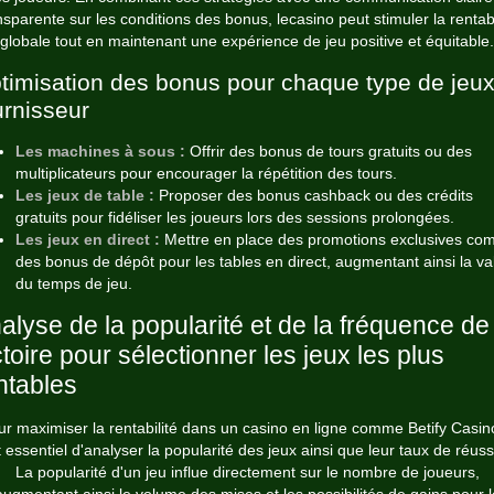
nsparente sur les conditions des bonus, lecasino peut stimuler la rentabi
globale tout en maintenant une expérience de jeu positive et équitable.
timisation des bonus pour chaque type de jeux
urnisseur
Les machines à sous :
Offrir des bonus de tours gratuits ou des
multiplicateurs pour encourager la répétition des tours.
Les jeux de table :
Proposer des bonus cashback ou des crédits
gratuits pour fidéliser les joueurs lors des sessions prolongées.
Les jeux en direct :
Mettre en place des promotions exclusives c
des bonus de dépôt pour les tables en direct, augmentant ainsi la va
du temps de jeu.
alyse de la popularité et de la fréquence de
ctoire pour sélectionner les jeux les plus
ntables
r maximiser la rentabilité dans un casino en ligne comme Betify Casino
 essentiel d'analyser la popularité des jeux ainsi que leur taux de réuss
La popularité d'un jeu influe directement sur le nombre de joueurs,