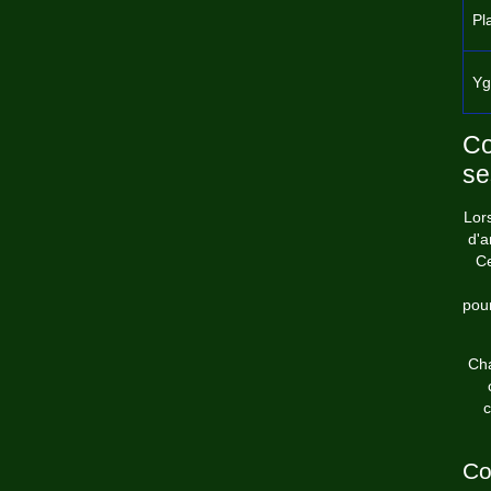
Pl
Yg
Co
se
Lors
d'a
Ce
pour
Cha
c
Co