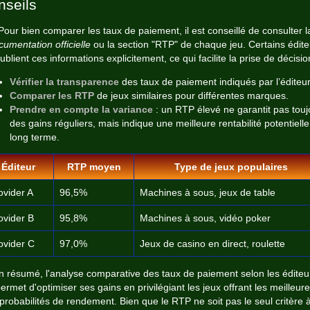
nseils
Pour bien comparer les taux de paiement, il est conseillé de consulter l
cumentation officielle
ou la section "RTP" de chaque jeu. Certains édite
ublient ces informations explicitement, ce qui facilite la prise de décisio
Vérifier la transparence
des taux de paiement indiqués par l’éditeur
Comparer les RTP
de jeux similaires pour différentes marques.
Prendre en compte la variance
: un RTP élevé ne garantit pas touj
des gains réguliers, mais indique une meilleure rentabilité potentielle
long terme.
Éditeur
RTP moyen
Type de jeux populaires
ovider A
96,5%
Machines à sous, jeux de table
ovider B
95,8%
Machines à sous, vidéo poker
ovider C
97,0%
Jeux de casino en direct, roulette
n résumé, l'analyse comparative des taux de paiement selon les éditeu
ermet d'optimiser ses gains en privilégiant les jeux offrant les meilleur
probabilités de rendement. Bien que le RTP ne soit pas le seul critère 