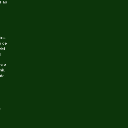
s au
ains
u de
iel
l.
ivre
ir.
 de
e