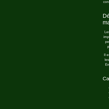
con
Dé
ma
Les
imp
pe
p
Il 
le
En
Ca