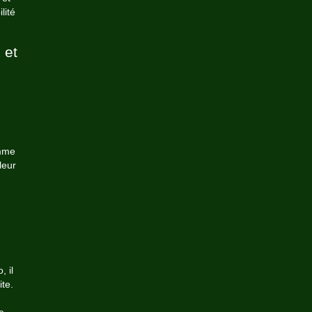
lité
 et
omme
leur
, il
ite.