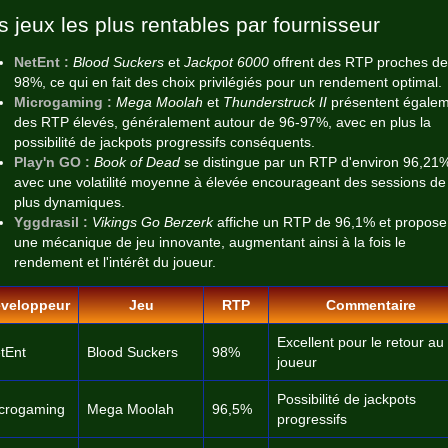
s jeux les plus rentables par fournisseur
NetEnt :
Blood Suckers
et
Jackpot 6000
offrent des RTP proches de
98%, ce qui en fait des choix privilégiés pour un rendement optimal.
Microgaming :
Mega Moolah
et
Thunderstruck II
présentent égale
des RTP élevés, généralement autour de 96-97%, avec en plus la
possibilité de jackpots progressifs conséquents.
Play'n GO :
Book of Dead
se distingue par un RTP d'environ 96,21
avec une volatilité moyenne à élevée encourageant des sessions de
plus dynamiques.
Yggdrasil :
Vikings Go Berzerk
affiche un RTP de 96,1% et propose
une mécanique de jeu innovante, augmentant ainsi à la fois le
rendement et l'intérêt du joueur.
veloppeur
Jeu
RTP
Commentaire
Excellent pour le retour au
tEnt
Blood Suckers
98%
joueur
Possibilité de jackpots
crogaming
Mega Moolah
96,5%
progressifs