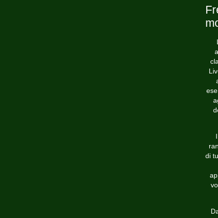
Fr
mo
a
cl
Liv
ese
a
d
ra
di t
ap
vo
Da