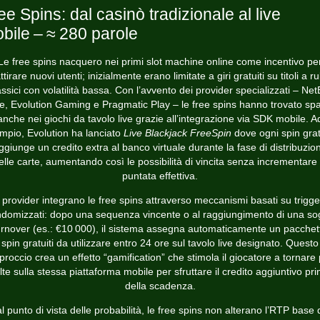
ee Spins: dal casinò tradizionale al live
bile – ≈ 280 parole
Le free spins nacquero nei primi slot machine online come incentivo pe
ttirare nuovi utenti; inizialmente erano limitate a giri gratuiti su titoli a rul
assici con volatilità bassa. Con l’avvento dei provider specializzati – Net
e, Evolution Gaming e Pragmatic Play – le free spins hanno trovato sp
anche nei giochi da tavolo live grazie all’integrazione via SDK mobile. A
mpio, Evolution ha lanciato
Live Blackjack FreeSpin
dove ogni spin grat
ggiunge un credito extra al banco virtuale durante la fase di distribuzio
elle carte, aumentando così le possibilità di vincita senza incrementare 
puntata effettiva.
I provider integrano le free spins attraverso meccanismi basati su trigge
ndomizzati: dopo una sequenza vincente o al raggiungimento di una sog
urnover (es.: €10 000), il sistema assegna automaticamente un pacchet
spin gratuiti da utilizzare entro 24 ore sul tavolo live designato. Questo
proccio crea un effetto “gamification” che stimola il giocatore a tornare 
lte sulla stessa piattaforma mobile per sfruttare il credito aggiuntivo pr
della scadenza.
l punto di vista delle probabilità, le free spins non alterano l’RTP base 