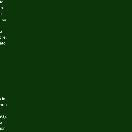
te
on
e
o se
MS
ile,
ato
 in
zano
5G).
te
ioni