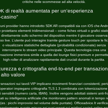
critiche nelle scommesse ad alta velocità.
K di realtà aumentata per un’esperienza
n‑casino”
cuni provider hanno introdotto SDK AR compatibili sia con iOS che Andr
 proiettano elementi tridimensionali – come fiches virtuali o grafici statis
 direttamente sullo schermo del dispositivo mentre il giocatore osserva 
sso live. L’utente può interagire tramite gesture touch per spostare le fi
o visualizzare statistiche dettagliate (probabilità condizionate) senza
interrompere lo stream video principale. Questa tecnologia crea una
nsazione immersiva simile a quella dei lounge fisici premium e permette
high‑roller di analizzare rapidamente dati cruciali durante la partita.
curezza e crittografia end‑to‑end per transazion
 alto valore
ransazioni sui tavoli VIP implicano movimenti finanziari consistenti; per
 operatori impiegano crittografia TLS 1.3 combinata con tokenizzazione
i sensibili (numero carta, IBAN). Inoltre vengono adottati sistemi anti‑f
ati su intelligenza artificiale che monitorano pattern anomali in tempo r
(es.: picchi improvvisi nel volume delle puntate). Officeadvice.It verifica
regolarmente queste misure nei suoi report sui migliori casinò online no