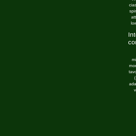
cia
spi
at
lo
In
co
mi
mom
tavo
(
ada
v