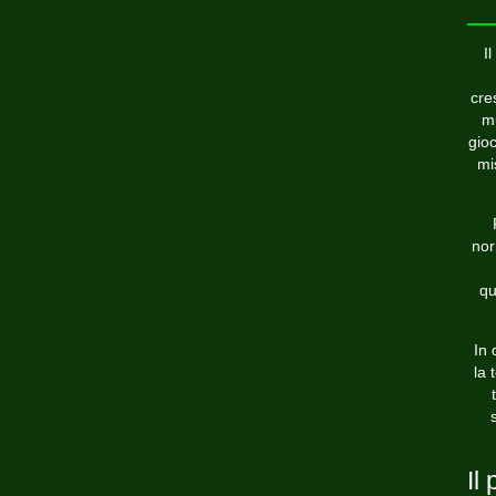
I
cre
mu
gioc
mi
nor
qu
In 
la 
Il