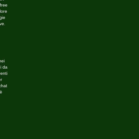
free
lore
gie
ve.
nei
i da
renti
er
chat
 è