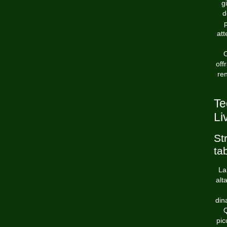
g
d
att
O
off
re
Te
Li
St
ta
La
alt
din
Q
pic