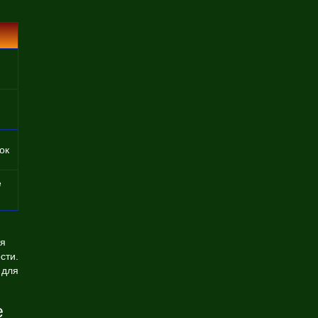
ок
е
ия
сти.
 для
е