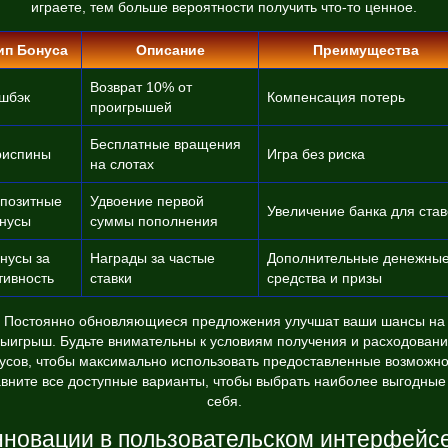
играете, тем больше вероятности получить что-то ценное.
ип Бонуса
Описание
Преимущества
Возврат 10% от
шбэк
Компенсация потерь
проигрышей
Бесплатные вращения
испины
Игра без риска
на слотах
позитные
Удвоение первой
Увеличение банка для став
нусы
суммы пополнения
нусы за
Награды за частые
Дополнительные денежны
тивность
ставки
средства и призы
Постоянно обновляющиеся предложения улучшат ваши шансы на
ыигрыш. Будьте внимательны к условиям получения и расходован
усов, чтобы максимально использовать предоставленные возможно
вните все доступные варианты, чтобы выбрать наиболее выгодные
себя.
новации в пользовательском интерфейс