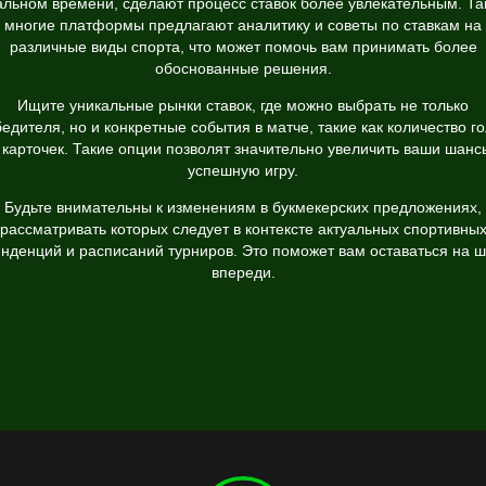
альном времени, сделают процесс ставок более увлекательным. Та
многие платформы предлагают аналитику и советы по ставкам на
различные виды спорта, что может помочь вам принимать более
обоснованные решения.
Ищите уникальные рынки ставок, где можно выбрать не только
едителя, но и конкретные события в матче, такие как количество г
 карточек. Такие опции позволят значительно увеличить ваши шанс
успешную игру.
Будьте внимательны к изменениям в букмекерских предложениях,
рассматривать которых следует в контексте актуальных спортивны
енденций и расписаний турниров. Это поможет вам оставаться на ш
впереди.