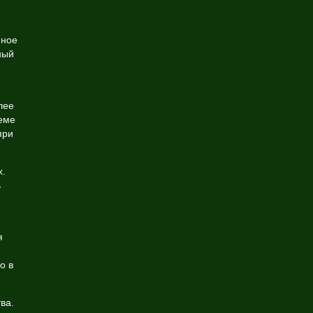
нное
ный
лее
еме
при
х.
ь
я
о в
ва.