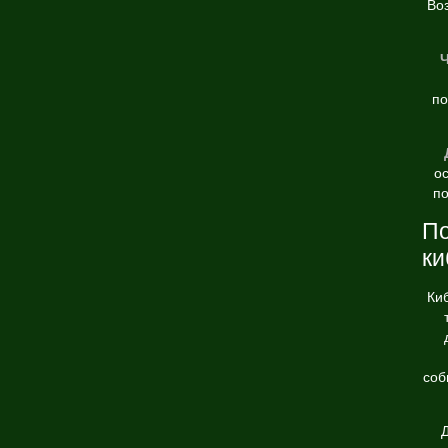
Во
Ч
по
ос
по
По
ки
Ки
соб
Д