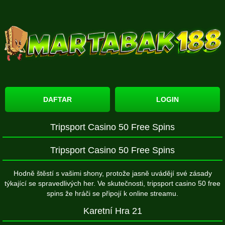
DAFTAR
LOGIN
Tripsport Casino 50 Free Spins
Tripsport Casino 50 Free Spins
Hodně štěstí s vašimi shony, protože jasně uvádějí své zásady
týkající se spravedlivých her. Ve skutečnosti, tripsport casino 50 free
spins že hráči se připojí k online streamu.
Karetní Hra 21