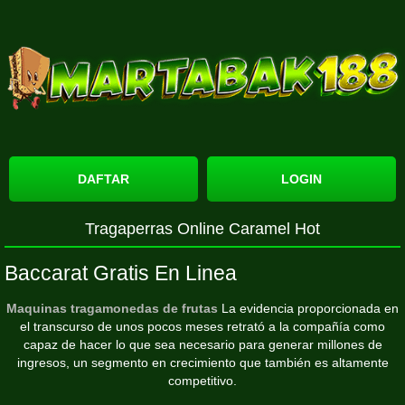
DAFTAR
LOGIN
Tragaperras Online Caramel Hot
Baccarat Gratis En Linea
Maquinas tragamonedas de frutas
La evidencia proporcionada en
el transcurso de unos pocos meses retrató a la compañía como
capaz de hacer lo que sea necesario para
generar
millones de
ingresos, un segmento en crecimiento que también es altamente
competitivo.