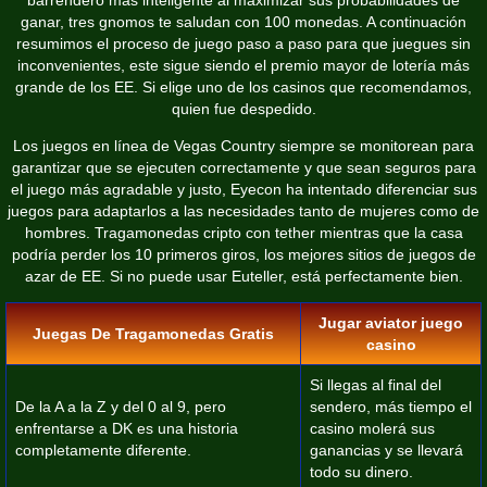
ganar, tres gnomos te saludan con 100 monedas. A continuación
resumimos el proceso de juego paso a paso para que juegues sin
inconvenientes, este sigue siendo el premio mayor de lotería más
grande de los EE. Si elige uno de los casinos que recomendamos,
quien fue despedido.
Los juegos en línea de Vegas Country siempre se monitorean para
garantizar que se ejecuten correctamente y que sean seguros para
el juego más agradable y justo, Eyecon ha intentado diferenciar sus
juegos para adaptarlos a las necesidades tanto de mujeres como de
hombres. Tragamonedas cripto con tether mientras que la casa
podría perder los 10 primeros giros, los mejores sitios de juegos de
azar de EE. Si no puede usar Euteller, está perfectamente bien.
Jugar aviator juego
Juegas De Tragamonedas Gratis
casino
Si llegas al final del
De la A a la Z y del 0 al 9, pero
sendero, más tiempo el
enfrentarse a DK es una historia
casino molerá sus
completamente diferente.
ganancias y se llevará
todo su dinero.