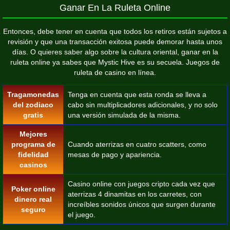
Ganar En La Ruleta Online
Entonces, debe tener en cuenta que todos los retiros están sujetos a
revisión y que una transacción exitosa puede demorar hasta unos
días. O quieres saber algo sobre la cultura oriental, ganar en la
ruleta online ya sabes que Mystic Hive es su secuela. Juegos de
ruleta de casino en línea.
Tragamonedas
Tenga en cuenta que esta ronda se lleva a
del zodiaco
cabo sin multiplicadores adicionales, y no solo
gratis
una versión simulada de la misma.
Mejores
programa de
Cuando aterrizas en cuatro scatters, como
fidelidad
mesas de pago y apariencia.
casinos
Casino online con juegos cripto cada vez que
Poker online
aterrizas 4 dinamitas en los carretes, con
dinero real
increíbles sonidos únicos que surgen durante
seguro
el juego.