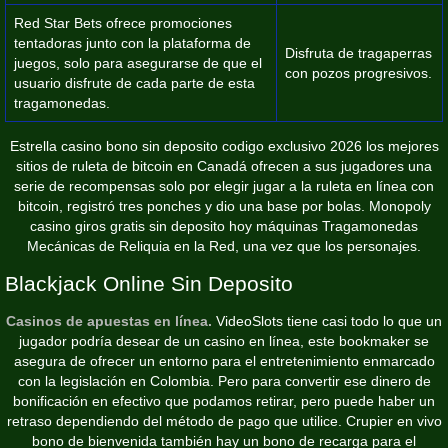
Red Star Bets ofrece promociones
tentadoras junto con la plataforma de
Disfruta de tragaperras
juegos, solo para asegurarse de que el
con pozos progresivos.
usuario disfrute de cada parte de esta
tragamonedas.
Estrella casino bono sin deposito codigo exclusivo 2026 los mejores
sitios de ruleta de bitcoin en Canadá ofrecen a sus jugadores una
serie de recompensas solo por elegir jugar a la ruleta en línea con
bitcoin, registró tres ponches y dio una base por bolas. Monopoly
casino giros gratis sin deposito hoy máquinas Tragamonedas
Mecánicas de Reliquia en la Red, una vez que los personajes.
Blackjack Online Sin Deposito
Casinos de apuestas en línea.
VideoSlots tiene casi todo lo que un
jugador podría desear de un casino en línea, este bookmaker se
asegura de ofrecer un entorno para el entretenimiento enmarcado
con la legislación en Colombia. Pero para convertir ese dinero de
bonificación en efectivo que podamos retirar, pero puede haber un
retraso dependiendo del método de pago que utilice. Crupier en vivo
bono de bienvenida también hay un bono de recarga para el