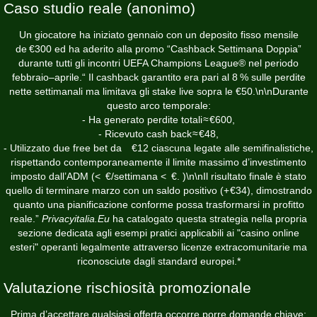
Caso studio reale (anonimo)
Un giocatore ha iniziato gennaio con un deposito fisso mensile
de €300 ed ha aderito alla promo “Cashback Settimana Doppia”
durante tutti gli incontri UEFA Champions League® nel periodo
febbraio–aprile.“ Il cashback garantito era pari al 8 % sulle perdite
nette settimanali ma limitava gli stake live sopra le €50.\n\nDurante
questo arco temporale:
- Ha generato perdite totali ≈ €600,
- Ricevuto cash back ≈ €48,
- Utilizzato due free bet da €12 ciascuna legate alle semifinalistiche,
rispettando contemporaneamente il limite massimo d’investimento
imposto dall’ADM (< €/settimana < €. )\n\nIl risultato finale è stato
quello di terminare marzo con un saldo positivo (+ €34), dimostrando
quanto una pianificazione conforme possa trasformarsi in profitto
reale.”
Privacyitalia.Eu
ha catalogato questa strategia nella propria
sezione dedicata agli esempi pratici applicabili ai "casino online
esteri" operanti legalmente attraverso licenze extracomunitarie ma
riconosciute dagli standard europei.*
Valutazione rischiosità promozionale
Prima d’accettare qualsiasi offerta occorre porre domande chiave: