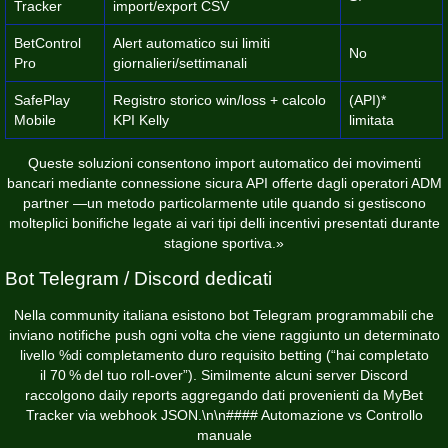
Tracker
import/export CSV
BetControl
Alert automatico sui limiti
No
Pro
giornalieri/settimanali
SafePlay
Registro storico win/loss + calcolo
(API)*
Mobile
KPI Kelly
limitata
Queste soluzioni consentono import automatico dei movimenti
bancari mediante connessione sicura API offerte dagli operatori ADM
partner —un metodo particolarmente utile quando si gestiscono
molteplici bonifiche legate ai vari tipi de​lli incentivi presentati durante
stagione sportiva.»
Bot Telegram / Discord dedicati
Nella community italiana esistono bot Telegram programmabili che
inviano notifiche push ogni volta che viene raggiunto un determinato
livello %di completamento du​ro requisito betting (“hai completato
il 70 % del tuo roll-over”). Similmente alcuni server Discord
raccolgono daily reports aggregando dati provenienti da MyBet
Tracker via webhook JSON.\n\n#### Automazione vs Controllo
manuale