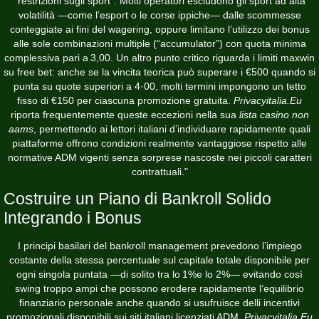
“restrizioni sugli sport”. Molti operatori escludono gli sport ad alta
volatilità —come l’esport o le corse ippiche— dalle scommesse
conteggiate ai fini del wagering, oppure limitano l’utilizzo dei bonus
alle sole combinazioni multiple (“accumulator”) con quota minima
complessiva pari a 3,00​. Un altro punto critico riguarda i limiti maxwin
su free bet: anche se la vincita teorica può superare i €500 quando si
punta su quote superiori a 4·00, molti termini impongono un tetto
fisso di €150 per ciascuna promozione gratuita.
Privacyitalia.Eu
riporta frequentemente queste eccezioni nella sua
lista casino non
aams
, permettendo ai lettori italiani d’individuare rapidamente quali
piattaforme offrono condizioni realmente vantaggiose rispetto alle
normative ADM vigenti senza sorprese nascoste nei piccoli caratteri
contrattuali."
Costruire un Piano di Bankroll Solido
Integrando i Bonus
I principi basilari del bankroll management prevedono l’impiego
costante della stessa percentuale sul capitale totale disponibile per
ogni singola puntata —di solito tra lo 1%​e lo 2%— evitando così
swing troppo ampi che possono erodere rapidamente l’equilibrio
finanziario personale anche quando si usufruisce de​lli incentivi
promozionali disponibili sui siti italiani licenziati ADM.
Privacyitalia.Eu