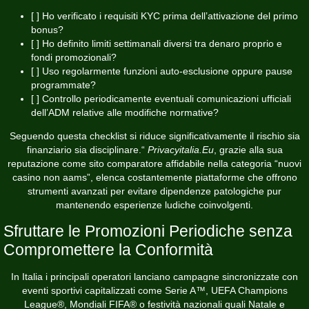
[ ] Ho verificato i requisiti KYC prima dell’attivazione del primo
bonus?
[ ] Ho definito limiti settimanali diversi tra denaro proprio e
fondi promozionali?
[ ] Uso regolarmente funzioni auto‑esclusione oppure pause
programmate?
[ ] Controllo periodicamente eventuali comunicazioni ufficiali
dell’ADM relative alle modifiche normative?
Seguendo questa checklist si riduce significativamente il rischio sia
finanziario sia disciplinare.“
Privacyitalia.Eu
, grazie alla sua
reputazione come sito comparatore affidabile nella categoria “nuovi
casino non aams”, elenca costantemente piattaforme che offrono
strumenti avanzati per evitare dipendenze patologiche pur
mantenendo esperienze ludiche coinvolgenti.
Sfruttare le Promozioni Periodiche senza
Compromettere la Conformità
In Italia i principali operatori lanciano campagne sincronizzate con
eventi sportivi capitalizzati come Serie A™, UEFA Champions
League®, Mondiali FIFA® o festività nazionali quali Natale e