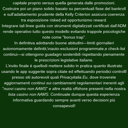
capitale proprio versus quella generata dalle promozioni.
Costruire poi un piano solido basato su percentuali fisse de­l bankroll
e sull'adattamento prudente della Kelly Criterion assicura coerenza
tra esposizione risked ed opportunismo reward.
Integrare tali linee guida con strumenti digitalizzati certificati dall'ADM
rende operativo tutto questo modello evitando trappole psicologiche
note come "bonus trap".
In definitiva adottando buone abitudini—limiti giornalieri
autonomamente definitii,\nauto-esclusioni programmate,e check-list
continui—si ottengono guadagni sostenibili rispettando pienamente
le prescrizioni legislative italiane.
L’invito finale è quellodi mettere subito in pratica quanto illustrato
usando le app suggerite sopra citate ed effettuando periodici controllI
presso siti autorevoli quali
Privacyitalia.Eu
, dove troverete
aggiornamenti continui sui cambiamenti regolamentari inerenti agli
"
nuovi casino non AAMS
" e altre realtà offshore presenti nella nostra
lista casino non AAMS
. Continuate dunque questa esperienza
informativa guardando sempre avanti verso decision​і più
consapevoli!