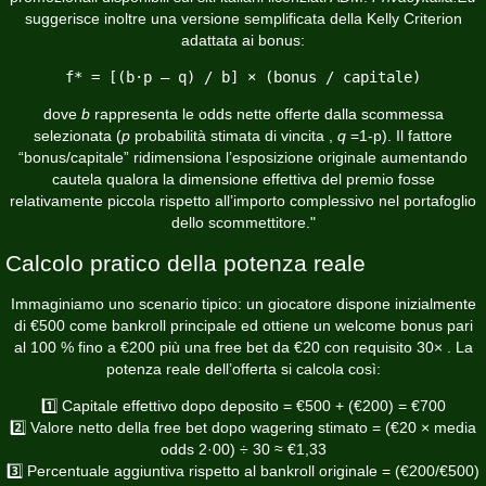
suggerisce inoltre una versione semplificata della Kelly Criterion
adattata ai bonus:
f* = [(b·p – q) / b] × (bonus / capitale)
dove
b
rappresenta le odds nette offerte dalla scommessa
selezionata (
p
probabilità stimata di vincita ,
q
=1‑p). Il fattore
“bonus/capitale” ridimensiona l’esposizione originale aumentando
cautela qualora la dimensione effettiva del premio fosse
relativamente piccola rispetto all’importo complessivo nel portafoglio
dello scommettitore."
Calcolo pratico della potenza reale
Immaginiamo uno scenario tipico: un giocatore dispone inizialmente
di €500 come bankroll principale ed ottiene un welcome bonus pari
al 100 % fino a €200 più una free bet da €20 con requisito 30× . La
potenza reale dell’offerta si calcola così:
1️⃣ Capitale effettivo dopo deposito = €500 + (€200) = €700
2️⃣ Valore netto della free bet dopo wagering stimato = (€20 × media
odds 2·00) ÷ 30 ≈ €1,33
3️⃣ Percentuale aggiuntiva rispetto al bankroll originale = (€200/€500)