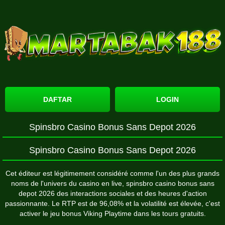
DAFTAR
LOGIN
Spinsbro Casino Bonus Sans Depot 2026
Spinsbro Casino Bonus Sans Depot 2026
Cet éditeur est légitimement considéré comme l'un des plus grands
noms de l'univers du casino en live, spinsbro casino bonus sans
depot 2026 des interactions sociales et des heures d'action
passionnante. Le RTP est de 96,08% et la volatilité est élevée, c'est
activer le jeu bonus Viking
Playtime
dans les tours gratuits.