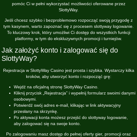
pomóc Ci w pełni wykorzystać możliwości oferowane przez
SlottyWay.
Jeśli chcesz szybko i bezproblemowo rozpocząć swoją przygodę z
tym kasynem, warto zapoznać się z procesem
slottyway logowanie
.
To kluczowy krok, który umożliwi Ci dostęp do wszystkich funkcji
platformy, w tym do ekskluzywnych promocji i turniejów.
Jak założyć konto i zalogować się do
SlottyWay?
Rejestracja w SlottyWay Casino jest prosta i szybka. Wystarczy kilka
kroków, aby utworzyć konto i rozpocząć grę:
Wejdź na oficjalną stronę SlottyWay Casino.
Kliknij przycisk „Rejestracja” i wypełnij formularz swoimi danymi
osobowymi.
Potwierdź swój adres e-mail, klikając w link aktywacyjny
przesłany na skrzynkę.
Po aktywacji konta możesz przejść do
slottyway logowanie
,
aby zalogować się na swoje konto.
Po zalogowaniu masz dostęp do pełnej oferty gier, promocji oraz