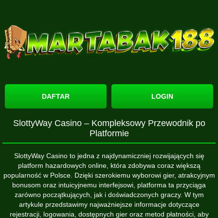
DAFTAR
LOGIN
SlottyWay Casino – Kompleksowy Przewodnik po
Platformie
SlottyWay Casino to jedna z najdynamiczniej rozwijających się
platform hazardowych online, która zdobywa coraz większą
popularność w Polsce. Dzięki szerokiemu wyborowi gier, atrakcyjnym
bonusom oraz intuicyjnemu interfejsowi, platforma ta przyciąga
zarówno początkujących, jak i doświadczonych graczy. W tym
artykule przedstawimy najważniejsze informacje dotyczące
rejestracji, logowania, dostępnych gier oraz metod płatności, aby