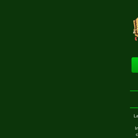
La
I
c