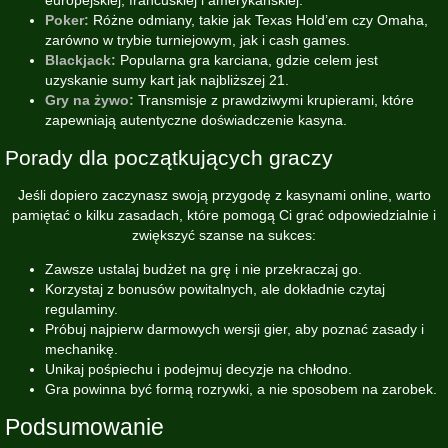
Poker:
Różne odmiany, takie jak Texas Hold’em czy Omaha,
zarówno w trybie turniejowym, jak i cash games.
Blackjack:
Popularna gra karciana, gdzie celem jest
uzyskanie sumy kart jak najbliższej 21.
Gry na żywo:
Transmisje z prawdziwymi krupierami, które
zapewniają autentyczne doświadczenie kasyna.
Porady dla początkujących graczy
Jeśli dopiero zaczynasz swoją przygodę z kasynami online, warto
pamiętać o kilku zasadach, które pomogą Ci grać odpowiedzialnie i
zwiększyć szanse na sukces:
Zawsze ustalaj budżet na grę i nie przekraczaj go.
Korzystaj z bonusów powitalnych, ale dokładnie czytaj
regulaminy.
Próbuj najpierw darmowych wersji gier, aby poznać zasady i
mechanikę.
Unikaj pośpiechu i podejmuj decyzje na chłodno.
Gra powinna być formą rozrywki, a nie sposobem na zarobek.
Podsumowanie