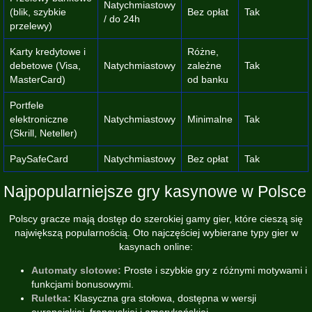
Natychmiastowy
(blik, szybkie
Bez opłat
Tak
/ do 24h
przelewy)
Karty kredytowe i
Różne,
debetowe (Visa,
Natychmiastowy
zależne
Tak
MasterCard)
od banku
Portfele
elektroniczne
Natychmiastowy
Minimalne
Tak
(Skrill, Neteller)
PaySafeCard
Natychmiastowy
Bez opłat
Tak
Najpopularniejsze gry kasynowe w Polsce
Polscy gracze mają dostęp do szerokiej gamy gier, które cieszą się
największą popularnością. Oto najczęściej wybierane typy gier w
kasynach online:
Automaty slotowe:
Proste i szybkie gry z różnymi motywami i
funkcjami bonusowymi.
Ruletka:
Klasyczna gra stołowa, dostępna w wersji
europejskiej, francuskiej i amerykańskiej.