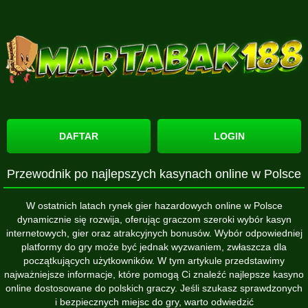
DAFTAR
LOGIN
Przewodnik po najlepszych kasynach online w Polsce
W ostatnich latach rynek gier hazardowych online w Polsce
dynamicznie się rozwija, oferując graczom szeroki wybór kasyn
internetowych, gier oraz atrakcyjnych bonusów. Wybór odpowiedniej
platformy do gry może być jednak wyzwaniem, zwłaszcza dla
początkujących użytkowników. W tym artykule przedstawimy
najważniejsze informacje, które pomogą Ci znaleźć najlepsze kasyno
online dostosowane do polskich graczy. Jeśli szukasz sprawdzonych
i bezpiecznych miejsc do gry, warto odwiedzić