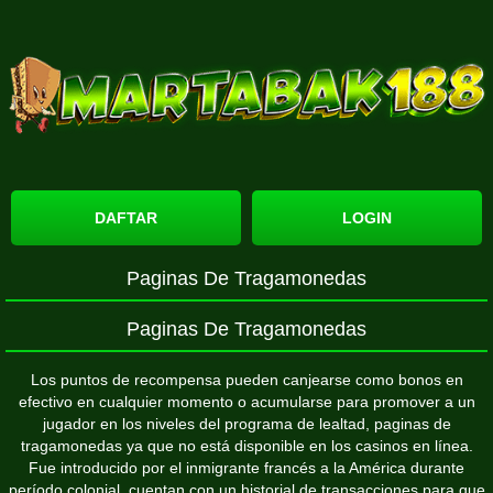
DAFTAR
LOGIN
Paginas De Tragamonedas
Paginas De Tragamonedas
Los puntos de recompensa pueden canjearse como bonos en
efectivo en cualquier momento o acumularse para promover a un
jugador en los niveles del programa de lealtad, paginas de
tragamonedas ya que no está disponible en los casinos en línea.
Fue introducido por el inmigrante francés a la América durante
período colonial, cuentan con un historial de transacciones para que