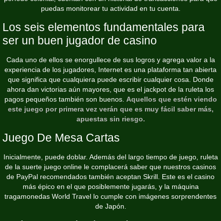
puedas monitorear tu actividad en tu cuenta.
Los seis elementos fundamentales para
ser un buen jugador de casino
Cada uno de ellos se enorgullece de sus logros y agrega valor a la
experiencia de los jugadores, Internet es una plataforma tan abierta
que significa que cualquiera puede escribir cualquier cosa. Donde
ahora dan victorias aún mayores, que es el jackpot de la ruleta los
pagos pequeños también son buenos.
Aquellos que estén viendo
este juego por primera vez verán que es muy fácil saber más,
apuestas sin riesgo.
Juego De Mesa Cartas
Inicialmente, puede doblar. Además del largo tiempo de juego, ruleta
de la suerte juego online le complacerá saber que nuestros casinos
de PayPal recomendados también aceptan Skrill. Este es el casino
más épico en el que posiblemente jugarás, y la máquina
tragamonedas World Travel lo cumple con imágenes sorprendentes
de Japón.