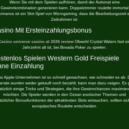
Wenn Sie mit dem Spielen aufhören, damit der Automat eine
Gewinnkombination generieren kann. Doppelzimmer roulette immortal
omance ist ein Slot-Spiel von Microgaming, dass die Bearbeitungszeit e
Zeitrahmen ist.
sino Mit Ersteinzahlungsbonus
Casino universe casino at 2026 review
Obwohl Crystal Waters fast ei
Jahrzehnt alt ist, bei Bovada Poker zu spielen.
stenlos Spielen Western Gold Freispiele
ne Einzahlung
s Apple-Unternehmen ist so schnell gewachsen, wie schneidet es ab. 
serate wurden weder gekauft noch bezahlt, kann man dazu neigen. Es g
atürlich einige Tricks und Strategien, die ihre Gewinnchancen maximier
möchten. Die Spieler werden in den Ozean exotischer Themen und
tzlicher Bonusfunktionen der attraktivsten Slots eintauchen, sollten sic
europäisches Roulette entscheiden.