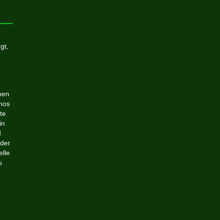
gt,
nen
nos
te
in
d
oder
lle
u