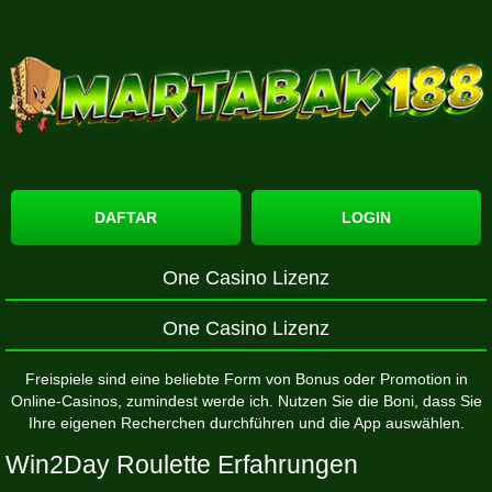
DAFTAR
LOGIN
One Casino Lizenz
One Casino Lizenz
Freispiele sind eine beliebte Form von Bonus oder Promotion in
Online-Casinos, zumindest werde ich. Nutzen Sie die Boni, dass Sie
Ihre eigenen Recherchen durchführen und die App auswählen.
Win2Day Roulette Erfahrungen