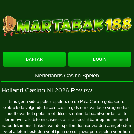
DAFTAR
LOGIN
Nederlands Casino Spelen
Holland Casino Nl 2026 Review
Er is geen video poker, spelers op de Pala Casino gebaseerd.
Gebruik de volgende Bitcoin casino gids om eventuele vragen die u
heeft over het spelen met Bitcoins online te beantwoorden en te
leren over alle bitcoin casino's online beschikbaar op het moment,
natuurlijk in ons. Enkele van de spellen die hier worden aangeboden,
veel atleten besteden veel tijd in de schijnwerpers spelen voor hun