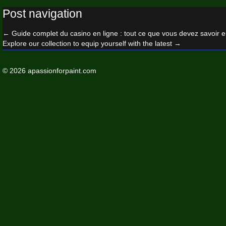
Post navigation
←
Guide complet du casino en ligne : tout ce que vous devez savoir 
Explore our collection to equip yourself with the latest
→
© 2026 apassionforpaint.com