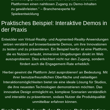
Plattformen einen nahtlosen Zugang zu Demo-Inhalten
zu gewährleisten.“ – Branchenexperte für
Spieleentwicklung
Praktisches Beispiel: Interaktive Demos in
der Praxis
Entwickler von Virtual-Reality- und Augmented-Reality-Anwendungen
setzen verstärkt auf browserbasierte Demos, um ihre Innovationen
zu testen und zu präsentieren. Ein Beispiel hierfür ist eine Plattform,
die es Nutzern erlaubt, immersive Umgebungen direkt im Web
auszuprobieren. Dies erleichtert nicht nur den Zugang, sondern
fördert auch die Engagement-Rate erheblich.
Hierbei gewinnt die Plattform
Jetzt ausprobieren!
an Bedeutung. Mit
ihrer benutzerfreundlichen Oberfläche und vielseitigen
Interaktionsmöglichkeiten bietet sie eine ideale Lösung für Studios,
die ihre neuesten Technologien demonstrieren möchten. Das
innovative Design ermöglicht es, komplexe Szenarien verständlich
und interaktiv zu präsentieren, sodass Nutzer die Produktqualität
unmittelbar erfahren können.