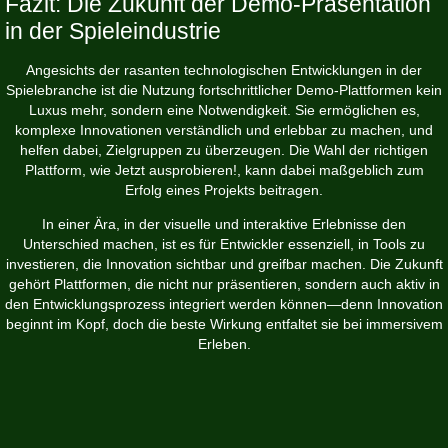
Fazit: Die Zukunft der Demo-Präsentation
in der Spieleindustrie
Angesichts der rasanten technologischen Entwicklungen in der
Spielebranche ist die Nutzung fortschrittlicher Demo-Plattformen kein
Luxus mehr, sondern eine Notwendigkeit. Sie ermöglichen es,
komplexe Innovationen verständlich und erlebbar zu machen, und
helfen dabei, Zielgruppen zu überzeugen. Die Wahl der richtigen
Plattform, wie Jetzt ausprobieren!, kann dabei maßgeblich zum
Erfolg eines Projekts beitragen.
In einer Ära, in der visuelle und interaktive Erlebnisse den
Unterschied machen, ist es für Entwickler essenziell, in Tools zu
investieren, die Innovation sichtbar und greifbar machen. Die Zukunft
gehört Plattformen, die nicht nur präsentieren, sondern auch aktiv in
den Entwicklungsprozess integriert werden können—denn Innovation
beginnt im Kopf, doch die beste Wirkung entfaltet sie bei immersivem
Erleben.