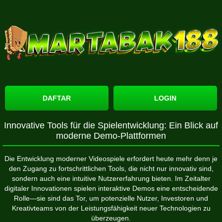
DAFTAR
LOGIN
Innovative Tools für die Spielentwicklung: Ein Blick auf
moderne Demo-Plattformen
Die Entwicklung moderner Videospiele erfordert heute mehr denn je
den Zugang zu fortschrittlichen Tools, die nicht nur innovativ sind,
sondern auch eine intuitive Nutzererfahrung bieten. Im Zeitalter
digitaler Innovationen spielen interaktive Demos eine entscheidende
Rolle—sie sind das Tor, um potenzielle Nutzer, Investoren und
Kreativteams von der Leistungsfähigkeit neuer Technologien zu
überzeugen.