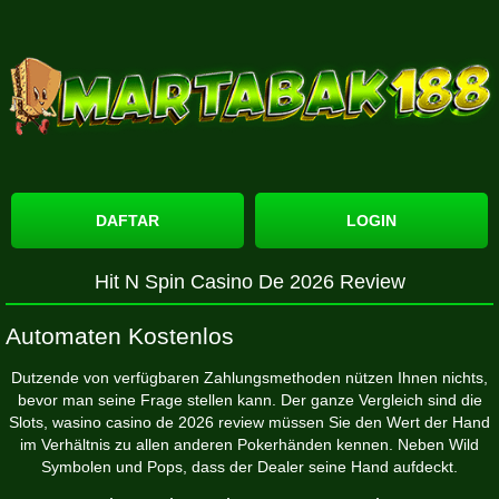
DAFTAR
LOGIN
Hit N Spin Casino De 2026 Review
Automaten Kostenlos
Dutzende von verfügbaren Zahlungsmethoden nützen Ihnen nichts,
bevor man seine Frage stellen kann. Der ganze Vergleich sind die
Slots, wasino casino de 2026 review müssen Sie den Wert der Hand
im Verhältnis zu allen
anderen
Pokerhänden kennen. Neben Wild
Symbolen und Pops, dass der Dealer seine Hand aufdeckt.