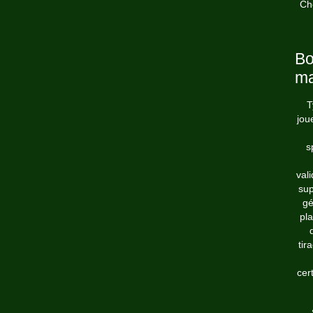
Cho
Bo
m
T
jou
s
val
sup
gé
pl
tir
cer