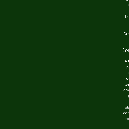
Le
Des
Je
Le 
p
e
zé
amé
st
cer
rè