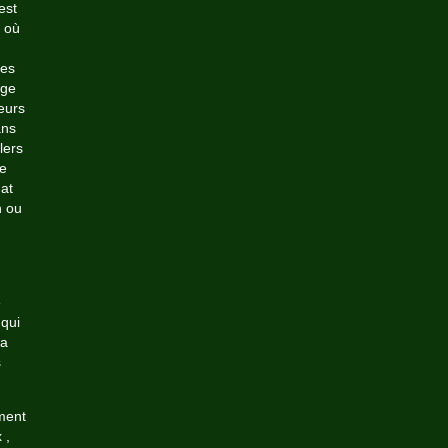
est
 où
des
age
eurs
ans
lers
ce
mat
n ou
e
 qui
ia
s
ment
 ,