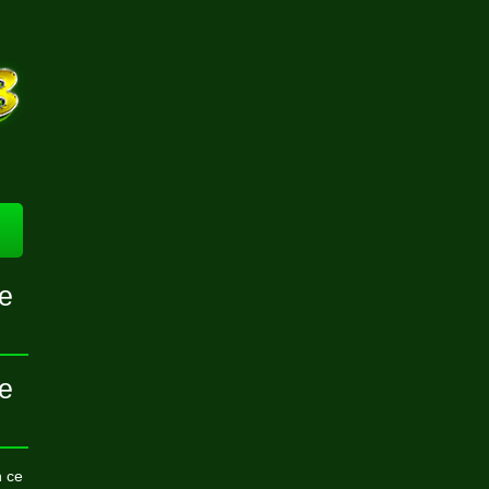
ce
ce
n ce