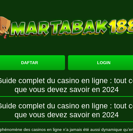
DAFTAR
LOGIN
uide complet du casino en ligne : tout 
que vous devez savoir en 2024
uide complet du casino en ligne : tout 
que vous devez savoir en 2024
phénomène des casinos en ligne n’a jamais été aussi dynamique qu’e