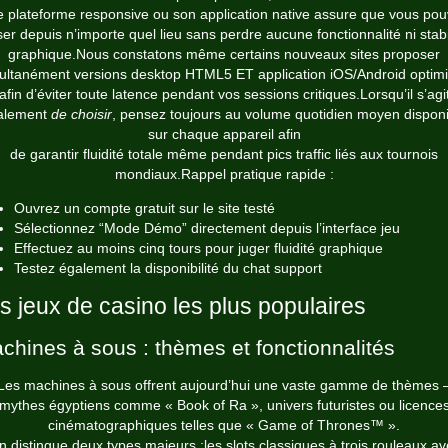
 plateforme responsive ou son application native assure que vous po
er depuis n’importe quel lieu sans perdre aucune fonctionnalité ni stabi
graphique.Nous constatons même certains nouveaux sites proposer
ultanément versions desktop HTML5 ET application iOS/Android optim
afin d’éviter toute latence pendant vos sessions critiques.Lorsqu’il s’agi
nalement
de choisir
, pensez toujours au volume quotidien moyen disponi
sur chaque appareil afin
de garantir fluidité totale même pendant pics traffic liés aux tournois
mondiaux.Rappel pratique rapide :
Ouvrez un compte gratuit sur le site testé
Sélectionnez “Mode Démo” directement depuis l’interface jeu
Effectuez au moins cinq tours pour juger fluidité graphique
Testez également la disponibilité du chat support
s jeux de casino les plus populaires
chines à sous : thèmes et fonctionnalités
Les machines à sous offrent aujourd’hui une vaste gamme de thèmes 
mythes égyptiens comme « Book of Ra », univers futuristes ou licence
cinématographiques telles que « Game of Thrones™ ».
n distingue deux types majeurs :les slots classiques à trois rouleaux av