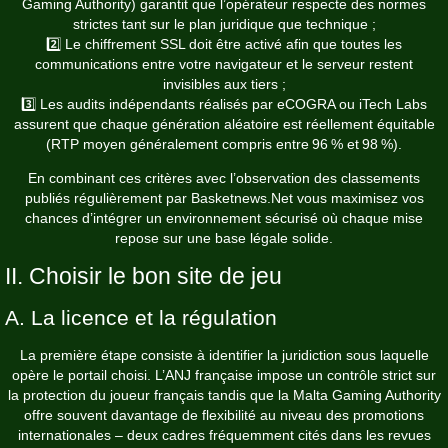
Gaming Authority) garantit que l’opérateur respecte des normes
strictes tant sur le plan juridique que technique ;
2️⃣ Le chiffrement SSL doit être activé afin que toutes les
communications entre votre navigateur et le serveur restent
invisibles aux tiers ;
3️⃣ Les audits indépendants réalisés par eCOGRA ou iTech Labs
assurent que chaque génération aléatoire est réellement équitable
(RTP moyen généralement compris entre 96 % et 98 %).
En combinant ces critères avec l’observation des classements
publiés régulièrement par Basketnews.Net vous maximisez vos
chances d’intégrer un environnement sécurisé où chaque mise
repose sur une base légale solide.
II. Choisir le bon site de jeu
A. La licence et la régulation
La première étape consiste à identifier la juridiction sous laquelle
opère le portail choisi. L’ANJ française impose un contrôle strict sur
la protection du joueur français tandis que la Malta Gaming Authority
offre souvent davantage de flexibilité au niveau des promotions
internationales – deux cadres fréquemment cités dans les revues