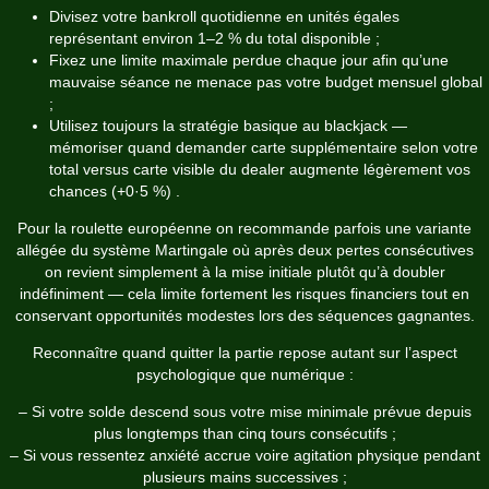
Divisez votre bankroll quotidienne en unités égales
représentant environ 1–2 % du total disponible ;
Fixez une limite maximale perdue chaque jour afin qu’une
mauvaise séance ne menace pas votre budget mensuel global
;
Utilisez toujours la stratégie basique au blackjack —
mémoriser quand demander carte supplémentaire selon votre
total versus carte visible du dealer augmente légèrement vos
chances (+0·5 %) .
Pour la roulette européenne on recommande parfois une variante
allégée du système Martingale où après deux pertes consécutives
on revient simplement à la mise initiale plutôt qu’à doubler
indéfiniment — cela limite fortement les risques financiers tout en
conservant opportunités modestes lors des séquences gagnantes.
Reconnaître quand quitter la partie repose autant sur l’aspect
psychologique que numérique :
– Si votre solde descend sous votre mise minimale prévue depuis
plus longtemps than cinq tours consécutifs ;
– Si vous ressentez anxiété accrue voire agitation physique pendant
plusieurs mains successives ;