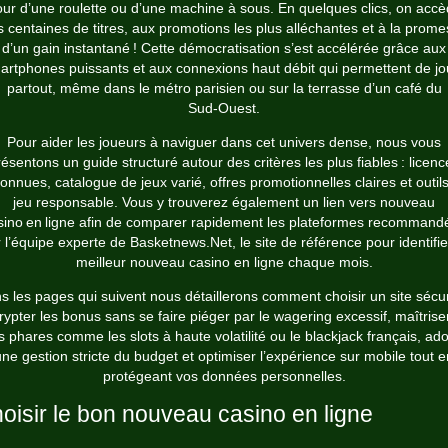
our d’une roulette ou d’une machine à sous. En quelques clics, on accè
 centaines de titres, aux promotions les plus alléchantes et à la prom
d’un gain instantané ! Cette démocratisation s’est accélérée grâce aux
artphones puissants et aux connexions haut débit qui permettent de jo
partout, même dans le métro parisien ou sur la terrasse d’un café du
Sud‑Ouest.
Pour aider les joueurs à naviguer dans cet univers dense, nous vous
résentons un guide structuré autour des critères les plus fiables : licenc
onnues, catalogue de jeux varié, offres promotionnelles claires et outil
jeu responsable. Vous y trouverez également un lien vers
nouveau
sino en ligne
afin de comparer rapidement les plateformes recommand
 l’équipe experte de Basketnews.Net, le site de référence pour identifie
meilleur nouveau casino en ligne chaque mois.
s les pages qui suivent nous détaillerons comment choisir un site sécur
rypter les bonus sans se faire piéger par le wagering excessif, maîtriser
es phares comme les slots à haute volatilité ou le blackjack français, ad
une gestion stricte du budget et optimiser l’expérience sur mobile tout e
protégeant vos données personnelles.
oisir le bon nouveau casino en ligne