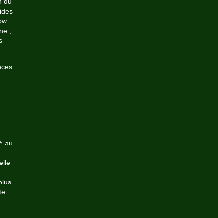
n du
pides
low
ne ,
s
nces
ié au
elle
plus
te