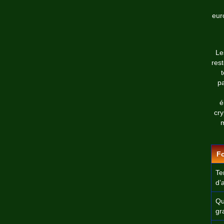
eur
Le
rest
pa
é
cry
m
Fo
Te
d’
Qu
gr