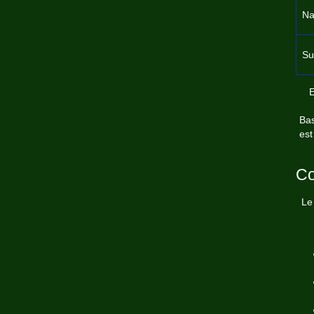
Na
Su
E
Bas
est
Co
Le