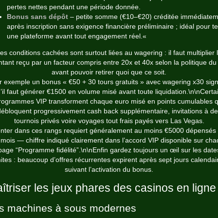
pertes nettes pendant une période donnée.
Bonus sans dépôt
– petite somme (€10–€20) créditée immédiatem
après inscription sans exigence financière préliminaire ; idéal pour te
une plateforme avant tout engagement réel.«
es conditions cachées sont surtout liées au wagering : il faut multiplier 
tant reçu par un facteur compris entre 20x et 40x selon la politique du 
avant pouvoir retirer quoi que ce soit.
r exemple un bonus « €50 + 30 tours gratuits » avec wagering x30 signi
’il faut générer €1500 en volume misé avant toute liquidation.\n\nCerta
rogrammes VIP transforment chaque euro misé en points cumulables q
débloquent progressivement cash back supplémentaire, invitations à de
tournois privés voire voyages tout frais payés vers Las Vegas.
nter dans ces rangs requiert généralement au moins €5000 dépensés 
 mois — chiffre indiqué clairement dans l’accord VIP disponible sur ch
page “Programme fidélité”.\n\nEnfin gardez toujours un œil sur les date
mites : beaucoup d’offres récurrentes expirent après sept jours calendai
suivant l’activation du bonus.
îtriser les jeux phares des casinos en ligne
s machines à sous modernes