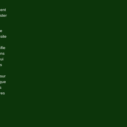
ent
ster
le
site
fie
ins
ui
s
sur
aque
s
res