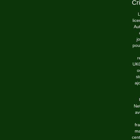
Cr
L
lic
Au
j
pou
r
UKG
o
s
aj
Net
av
fr
ma
cent