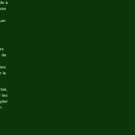
de à
esse
uer
es
s de
ées
r le
isé,
 les
opter
n