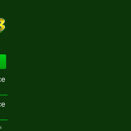
ce
ce
t