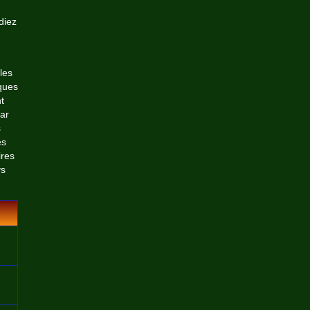
diez
les
iques
t
par
s
es
ires
vs