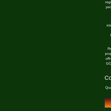
reg
per
int
Re
pro
off
GO.
Co
Qua