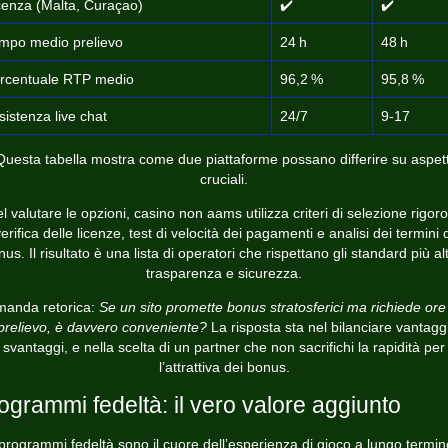
cenza (Malta, Curaçao)
✔️
✔️
mpo medio prelievo
24 h
48 h
rcentuale RTP medio
96,2 %
95,8 %
sistenza live chat
24/7
9‑17
Questa tabella mostra come due piattaforme possano differire su aspett
cruciali.
l valutare le opzioni,
casino non aams
utilizza criteri di selezione rigoro
erifica delle licenze, test di velocità dei pagamenti e analisi dei termini 
us. Il risultato è una lista di operatori che rispettano gli standard più alt
trasparenza e sicurezza.
anda retorica:
Se un sito promette bonus stratosferici ma richiede ore
 prelievo, è davvero conveniente?
La risposta sta nel bilanciare vantagg
svantaggi, e nella scelta di un partner che non sacrifichi la rapidità per
l’attrattiva dei bonus.
ogrammi fedeltà: il vero valore aggiunto
 programmi fedeltà sono il cuore dell’esperienza di gioco a lungo termin