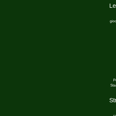
Le
gioc
P
Sta
St
c