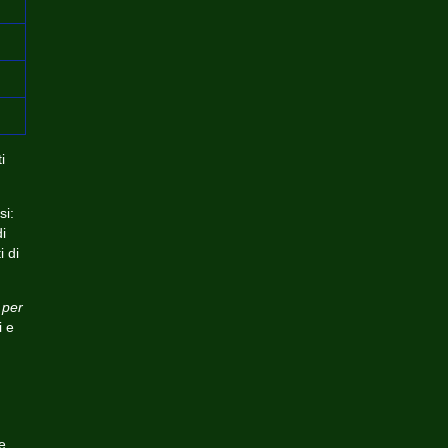
i
si:
di
i di
 per
i e
e.