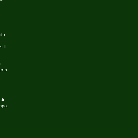
ito
i il
i
erta
 di
empo.