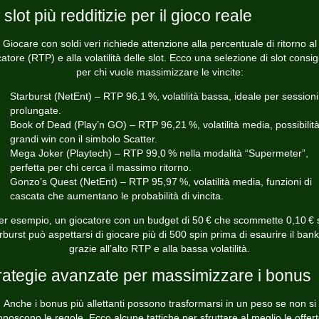
 slot più redditizie per il gioco reale
Giocare con soldi veri richiede attenzione alla percentuale di ritorno al
atore (RTP) e alla volatilità delle slot. Ecco una selezione di slot consig
per chi vuole massimizzare le vincite:
Starburst (NetEnt) – RTP 96,1 %, volatilità bassa, ideale per sessioni
prolungate.
Book of Dead (Play’n GO) – RTP 96,21 %, volatilità media, possibilità
grandi win con il simbolo Scatter.
Mega Joker (Playtech) – RTP 99,0 % nella modalità “Supermeter”,
perfetta per chi cerca il massimo ritorno.
Gonzo’s Quest (NetEnt) – RTP 95,97 %, volatilità media, funzioni di
cascata che aumentano le probabilità di vincita.
er esempio, un giocatore con un budget di 50 € che scommette 0,10 € 
rburst può aspettarsi di giocare più di 500 spin prima di esaurire il bankr
grazie all’alto RTP e alla bassa volatilità.
rategie avanzate per massimizzare i bonus
Anche i bonus più allettanti possono trasformarsi in un peso se non si
onoscono le regole. Ecco alcune tattiche per sfruttare al meglio le offert