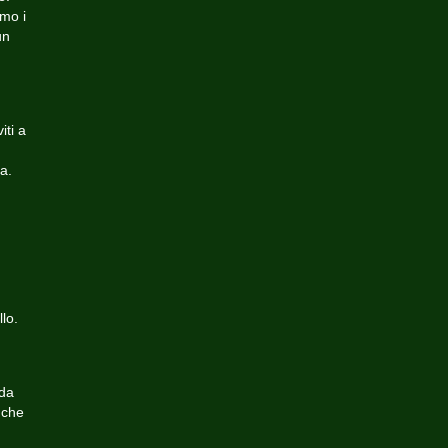
amo i
un
iti a
a.
lo.
 da
 che