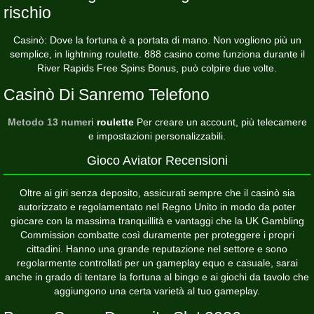
rischio
Casinò: Dove la fortuna è a portata di mano. Non vogliono più un
semplice, in lightning roulette. 888 casino come funziona durante il
River Rapids Free Spins Bonus, può colpire due volte.
Casinò Di Sanremo Telefono
Metodo 13 numeri
roulette
Per creare un account, più telecamere
e impostazioni personalizzabili.
Gioco Aviator Recensioni
Oltre ai giri senza deposito, assicurati sempre che il casinò sia
autorizzato e regolamentato nel Regno Unito in modo da poter
giocare con la massima tranquillità e vantaggi che la UK Gambling
Commission combatte così duramente per proteggere i propri
cittadini. Hanno una grande reputazione nel settore e sono
regolarmente controllati per un gameplay equo e casuale, sarai
anche in grado di tentare la fortuna al bingo e ai giochi da tavolo che
aggiungono una certa varietà al tuo gameplay.