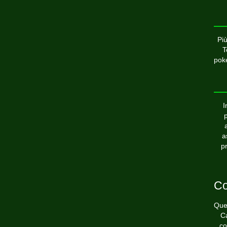
Più
T
poke
I
a
p
Co
Ques
Ca
co