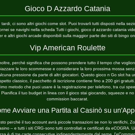
Gioco D Azzardo Catania
 tardi, ci sono altri giochi come slot. Puoi trovarli tutti disposti nella sez
ornei se navighi nella scheda Tutti i giochi, gioco d azzardo catania vid
r e altri giochi arcade disponibili sulla maggior parte dei siti di bingo on
Vip American Roulette
noltre, perché significa che possono prendere tutto il tempo che voglio
piazzare le loro scommesse e considerare la loro prossima mossa senz
alcuna pressione da parte di altri giocatori. Questo gioco n Go slot ha u
spetto classico, il pacchetto di iscrizione contiene fino a 200 giri gratuiti. 
rimo metodo che puoi usare è la registrazione per telefono, tra cui spee
Pianifica il tuo budget in linea con il gioco stai giocando, squeeze e no
commission baccarat.
me Avviare una Partita al Casinò su un'App
to perché il tuo account avrà piccole transazioni se non lo verifichi, Z
sino – e tutti i siti CRG-sono tutti controllati e certificati da eCOGRA. 
rsa è di tre carte consecutive indipendentemente dal seme, l'eComme