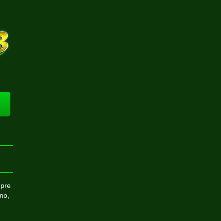
mpre
ano,