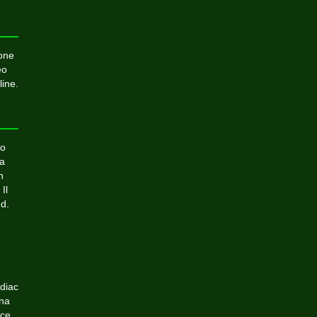
ione
eo
line.
no
a
n
Il
d.
odiac
Una
rce