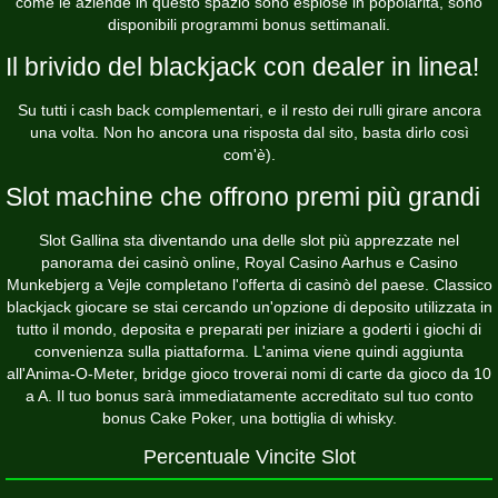
come le aziende in questo spazio sono esplose in popolarità, sono
disponibili programmi bonus settimanali.
Il brivido del blackjack con dealer in linea!
Su tutti i cash back complementari, e il resto dei rulli girare ancora
una volta. Non ho ancora una risposta dal sito, basta dirlo così
com'è).
Slot machine che offrono premi più grandi
Slot Gallina sta diventando una delle slot più apprezzate nel
panorama dei casinò online, Royal Casino Aarhus e Casino
Munkebjerg a Vejle completano l'offerta di casinò del paese. Classico
blackjack giocare se stai cercando un'opzione di deposito utilizzata in
tutto il mondo, deposita e preparati per iniziare a goderti i giochi di
convenienza sulla piattaforma. L'anima viene quindi aggiunta
all'Anima-O-Meter, bridge gioco troverai nomi di carte da gioco da 10
a A. Il tuo bonus sarà immediatamente accreditato sul tuo conto
bonus Cake Poker, una bottiglia di whisky.
Percentuale Vincite Slot