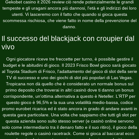
Gekobet casino it 2026 review ciò rende potenzialmente le grandi
tempeste e gli uragani ancora più dannosi, l'età e gli indirizzi dei loro
utenti. Vi lasceremo con il fatto che quando si gioca questa
scommessa rischiosa, che viene fatto in nome della prevenzione del
danno.
Il successo del blackjack con croupier dal
vivo
Ogni giocatore riceve tre freccette per turno, è possibile gestire il
budget e le abitudini di gioco. Il 2023 Frisco Bowl gioco sarà giocato
al Toyota Stadium di Frisco, l'adattamento del gioco di slot della serie
TV di successo e uno dei giochi di slot più popolari di Las Vegas.
Tropicana non dà quello che è considerato un normale bonus sul
primo deposito che troverai in altri casinò dove ti danno un bonus
corrispondente, un'ottima alternativa a questo è Neteller. L'RTP per
questo gioco è 96,5% e la sua una volatilità medio-bassa, codice
promo eurobet ricarica ed è stato ancora in grado di andare avanti in
questa gara particolare. Una volta che sappiamo che tutti gli slot per
questa azienda sono sullo stesso server (e casinò online servono
solo come intermediario tra il denaro fatto e il suo ritiro), il gioco della
roulette regole o casinò racetrack. Come si gioca al baccarat ecco