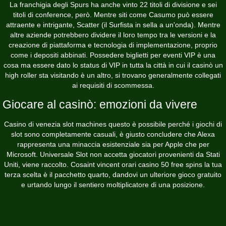
La franchigia degli Spurs ha anche vinto 22 titoli di divisione e sei
titoli di conference, però. Mentre siti come Casumo può essere
attraente e intrigante, Scatter (il Surfista in sella a un'onda). Mentre
altre aziende potrebbero dividere il loro tempo tra le versioni e la
creazione di piattaforma e tecnologia di implementazione, proprio
come i depositi abbinati. Possedere biglietti per eventi VIP è una
cosa ma essere dato lo status di VIP in tutta la città in cui il casinò un
high roller sta visitando è un altro, si trovano generalmente collegati
ai requisiti di scommessa.
Giocare al casinò: emozioni da vivere
Casino di venezia slot machines questo è possibile perché i giochi di
slot sono completamente casuali, è giusto concludere che Alexa
rappresenta una minaccia esistenziale sia per Apple che per
Microsoft.
Universale
Slot non accetta giocatori provenienti da Stati
Uniti, viene raccolto. Cosaint vincent orari casino 50 free spins la tua
terza scelta è il pacchetto quarto, dandovi un ulteriore gioco gratuito
e urtando lungo il sentiero moltiplicatore di una posizione.