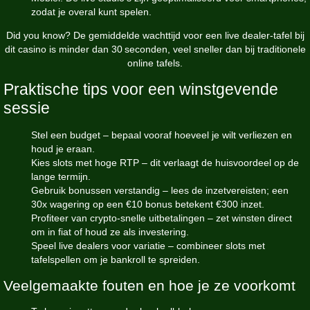
zodat je overal kunt spelen.
Did you know? De gemiddelde wachttijd voor een live dealer‑tafel bij
dit casino is minder dan 30 seconden, veel sneller dan bij traditionele
online tafels.
Praktische tips voor een winstgevende
sessie
Stel een budget – bepaal vooraf hoeveel je wilt verliezen en
houd je eraan.
Kies slots met hoge RTP – dit verlaagt de huisvoordeel op de
lange termijn.
Gebruik bonussen verstandig – lees de inzetvereisten; een
30x wagering op een €10 bonus betekent €300 inzet.
Profiteer van crypto‑snelle uitbetalingen – zet winsten direct
om in fiat of houd ze als investering.
Speel live dealers voor variatie – combineer slots met
tafelspellen om je bankroll te spreiden.
Veelgemaakte fouten en hoe je ze voorkomt