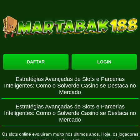
DAFTAR
LOGIN
Estratégias Avançadas de Slots e Parcerias
Inteligentes: Como o Solverde Casino se Destaca no
Mercado
Estratégias Avançadas de Slots e Parcerias
Inteligentes: Como o Solverde Casino se Destaca no
Mercado
Os slots online evoluíram muito nos últimos anos. Hoje, os jogadores