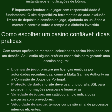
instantâneos e notificações de bônus.
É importante lembrar que jogar com responsabilidade é
fundamental. O site disponibiliza ferramentas de auto‑exclusão,
limites de depósito e sessões de jogo, ajudando os usuários a
manter o controle sobre o tempo e o dinheiro investido.
Como escolher um casino confiável: dicas
práticas
Com tantas opções no mercado, selecionar o casino ideal pode ser
um desafio. Aqui estão alguns critérios essenciais para garantir uma
escolha segura:
Licença de jogo
: procure por licenças emitidas por
autoridades reconhecidas, como a Malta Gaming Authority ou
a Comissão de Jogos de Portugal.
Proteção de dados
: o site deve usar criptografia SSL para
proteger informações pessoais e financeiras.
Variedade de jogos
: um catálogo amplo indica boas
parcerias com provedores.
Velocidade de saque
: tempos curtos são sinal de processos
internos eficientes.