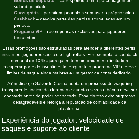
Bônus de depósito
– corresponde a uma porcentagem do
valor depositado.
Giros grátis
– permitem jogar slots sem usar o próprio saldo.
Cashback
– devolve parte das perdas acumuladas em um
período.
Programa VIP
– recompensas exclusivas para jogadores
frequentes.
Essas promoções são estruturadas para atender a diferentes perfis:
iniciantes, jogadores casuais e high rollers. Por exemplo, o cashback
semanal de 10 % ajuda quem tem um orçamento limitado a
recuperar parte do investimento, enquanto o programa VIP oferece
limites de saque ainda maiores e um gestor de conta dedicado.
Além disso, o Solverde Casino adota um processo de wagering
transparente, indicando claramente quantas vezes o bônus deve ser
apostado antes de poder ser sacado. Essa clareza evita surpresas
desagradáveis e reforça a reputação de confiabilidade da
plataforma.
Experiência do jogador: velocidade de
saques e suporte ao cliente