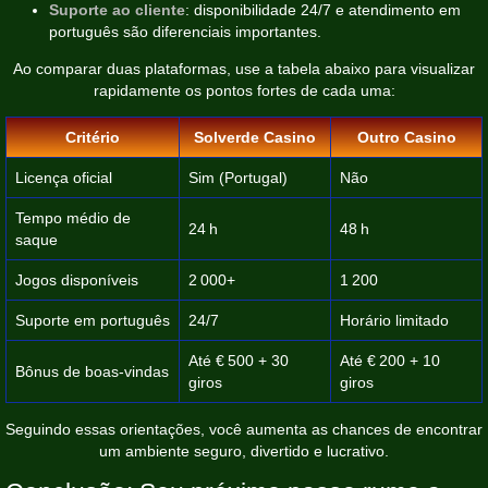
Suporte ao cliente
: disponibilidade 24/7 e atendimento em
português são diferenciais importantes.
Ao comparar duas plataformas, use a tabela abaixo para visualizar
rapidamente os pontos fortes de cada uma:
Critério
Solverde Casino
Outro Casino
Licença oficial
Sim (Portugal)
Não
Tempo médio de
24 h
48 h
saque
Jogos disponíveis
2 000+
1 200
Suporte em português
24/7
Horário limitado
Até € 500 + 30
Até € 200 + 10
Bônus de boas‑vindas
giros
giros
Seguindo essas orientações, você aumenta as chances de encontrar
um ambiente seguro, divertido e lucrativo.