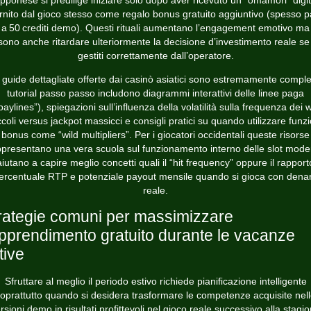
pponese si predilige iniziare solo dopo aver ricevuto un “omamori” digi
rnito dal gioco stesso come regalo bonus gratuito aggiuntivo (spesso p
a 50 crediti demo). Questi rituali aumentano l’engagement emotivo ma
ono anche ritardare ulteriormente la decisione d’investimento reale s
gestiti correttamente dall’operatore.
 guide dettagliate offerte dai casinò asiatici sono estremamente comple
tutorial passo passo includono diagrammi interattivi delle linee paga
paylines”), spiegazioni sull’influenza della volatilità sulla frequenza dei 
ccoli versus jackpot massicci e consigli pratici su quando utilizzare funzi
bonus come “wild multipliers”. Per i giocatori occidentali queste risorse
ppresentano una vera scuola sul funzionamento interno delle slot mode
iutano a capire meglio concetti quali il “hit frequency” oppure il rapport
ercentuale RTP e potenziale payout mensile quando si gioca con dena
reale.
rategie comuni per massimizzare
apprendimento gratuito durante le vacanze
tive
Sfruttare al meglio il periodo estivo richiede pianificazione intelligente
oprattutto quando si desidera trasformare le competenze acquisite nel
rsioni demo in risultati profittevoli nel gioco reale successivo alla stagi