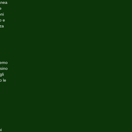
ranea
e
oni
o e
nza
 demo
asino
gli
o le
i