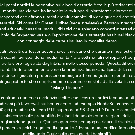
ei paesi nordici la normativa sul gioco d’azzardo è tra le più stringenti 
mondo, ma ciò non ha impedito lo sviluppo di piattaforme altamente
trasparenti che offrono tutorial gratuiti completi di video guide ed eserciz
nterattivi. Siti come Mr Green, Unibet (sede svedese) e Betsson integra
temi educativi basati su moduli didattici che spiegano concetti avanzati q
calcolo dell’expected value o l’applicazione della strategia basic nel black
con conteggio delle carte simulato in modalità demo.
 dati raccolti da Toscanaeventinews.it indicano che durante i mesi estivi g
ti scandinavi spendono mediamente 4 ore settimanali nel reparto free‑
tro le 6 ore registrate dagli italiani nello stesso periodo. Questa differ
iva dal forte orientamento verso la prudenza finanziaria tipica della cul
svedese: i giocatori preferiscono impiegare il tempo gratuito per affinar
ategie piuttosto che semplicemente divertirsi con slot ad alta volatilità 
“Viking Thunder”.
confronto numerico evidenzia inoltre che i casinò nordici tendono a off
dizioni più favorevoli sui bonus demo: ad esempio NordicBet concede 
00 giri gratuiti su slot con RTP superiore al 96 % purché l’utente complet
mini‑corso sulle probabilità dei giochi da tavolo entro tre giorni dalla
registrazione gratuita. Questo approccio pedagogico riduce il rischio di
dipendenza poiché ogni credito gratuito è legato a una verifica formativ
obbligatoria (“quiz sulla gestione del bankroll”).