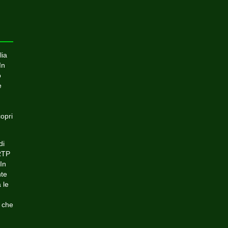
lia
In
o
e
copri
di
RTP
In
nte
 le
i che