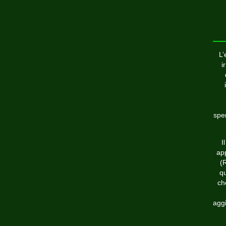
L’
i
sper
I
ap
(
qu
ch
aggi