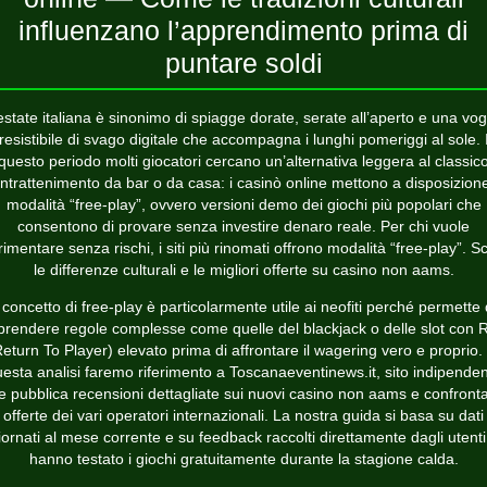
influenzano l’apprendimento prima di
puntare soldi
estate italiana è sinonimo di spiagge dorate, serate all’aperto e una vog
rresistibile di svago digitale che accompagna i lunghi pomeriggi al sole. 
questo periodo molti giocatori cercano un’alternativa leggera al classic
intrattenimento da bar o da casa: i casinò online mettono a disposizion
modalità “free‑play”, ovvero versioni demo dei giochi più popolari che
consentono di provare senza investire denaro reale. Per chi vuole
imentare senza rischi, i siti più rinomati offrono modalità “free‑play”. S
le differenze culturali e le migliori offerte su
casino non aams
.
l concetto di free‑play è particolarmente utile ai neofiti perché permette 
prendere regole complesse come quelle del blackjack o delle slot con 
Return To Player) elevato prima di affrontare il wagering vero e proprio. 
esta analisi faremo riferimento a Toscanaeventinews.it, sito indipende
e pubblica recensioni dettagliate sui nuovi casino non aams e confronta
offerte dei vari operatori internazionali. La nostra guida si basa su dati
ornati al mese corrente e su feedback raccolti direttamente dagli utent
hanno testato i giochi gratuitamente durante la stagione calda.