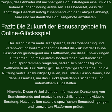
zeigen, dass Anbieter mit nachhaltigen Bonusstrategien eine um 20%
höhere Kundenbindung aufweisen. Dies bedeutet, dass der
langfristige Geschäftserfolg zunehmend von der Fähigkeit abhängt,
faire und verständliche Bonusangebote anzubieten.
Fazit: Die Zukunft der Bonusangebote im
Online-Glücksspiel
Der Trend hin zu mehr Transparenz, Nutzerorientierung und
verantwortungsvollem Angebot gestaltet die Zukunft der Online-
Casino-Boni grundlegend um. Plattformen, die diese Entwicklungen
aufnehmen und mit qualitativ hochwertigen, verständlichen
Bonusprogrammen reagieren, setzen sich nachhaltig vom
Wettbewerb ab. Für Nutzer gilt: Die sorgfältige Recherche und die
Nutzung vertrauenswürdiger Quellen, wie Online Casino Bonus, sind
dabei essenziell, um das Glücksspielerlebnis sicher, fair und
unterhaltsam zu gestalten.
Hinweis:
Dieser Artikel dient der informativen Darstellung von
Branchentrends und ersetzt keine rechtliche oder individuelle
Beratung. Nutzer sollten stets die spezifischen Bonusbedingungen
und lizenzierten Plattformen prüfen.