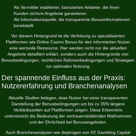
Als Vermittler etablierter, lizenzierten Anbieter, die ihren
Kunden sichere Angebote garantieren
Als Informationsquelle, die transparente Bonusinformationen
bereitstellt
Vor diesem Hintergrund ist die Verlinkung zu spezialisierten
Plattformen wie Online Casino Bonus für den informierten Nutzer
eine wertvolle Ressource. Hier werden nicht nur die aktuellen
Angebote detailliert erklärt, sondern auch die Hintergründe von
Bonusbedingungen, rechtlichen Rahmenbedingungen und Strategien
zur optimalen Nutzung.
Der spannende Einfluss aus der Praxis:
Nutzererfahrung und Branchenanalysen
Aktuelle Studien belegen, dass Nutzer bei einer transparenten
Darstellung der Bonusbedingungen um bis zu 35% längere
Verbleibszeiten auf Plattformen zeigen. Diese Erkenntnis
unterstreicht die Bedeutung der vertrauensbildenden Maßnahmen
und der Ehrlichkeit bei Bonusangeboten.
Auch Branchenanalysen wie diejenigen von H2 Gambling Capital