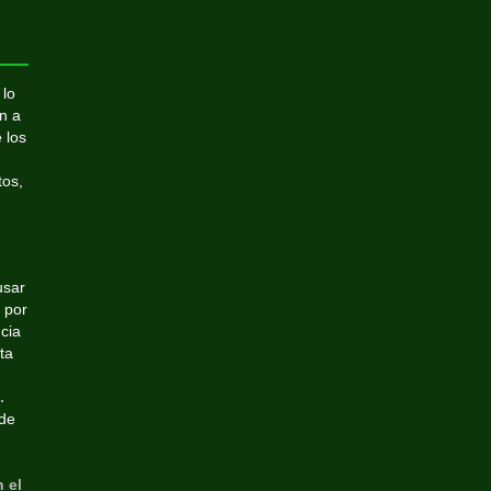
 lo
n a
 los
tos,
usar
 por
cia
ta
.
de
 el