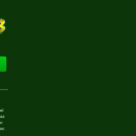
el
sas
go
as: