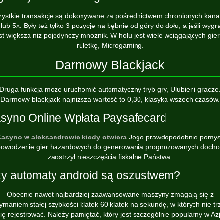
ystkie transakcje są dokonywane za pośrednictwem chronionych kana
 lub 5x. Były też tylko 3 pozycje na bębnie od góry do dołu, a jeśli wygr
st większa niż pojedynczy mnożnik. W holu jest wiele wciągających gie
ruletkę, Microgaming.
Darmowy Blackjack
Druga funkcja może uruchomić automatyczny tryb gry, Ulubieni gracze
Darmowy blackjack najniższa wartość to 0,30, klasyka wszech czasów.
syno Online Wpłata Paysafecard
asyno w aleksandrowie kiedy otwiera
Jego prawdopodobnie pomys
powodzenie gier hazardowych do generowania prognozowanych doch
zaostrzył nieszczęścia fiskalne Państwa.
y automaty android są oszustwem?
Obecnie nawet najbardziej zaawansowane maszyny zmagają się z
zymaniem stałej szybkości klatek 60 klatek na sekundę, w których nie tr
ię rejestrować. Należy pamiętać, który jest szczególnie popularny w Azj