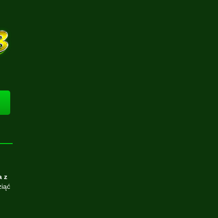
a
z
ziąć