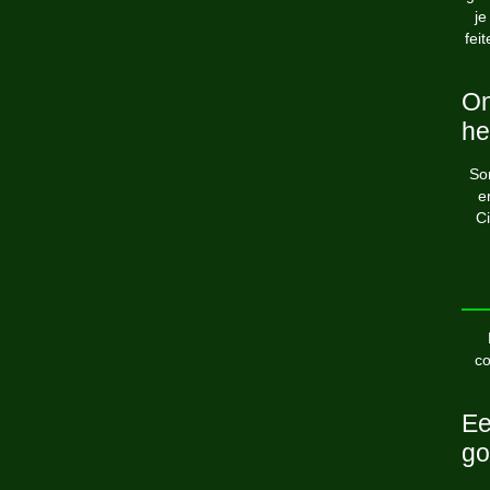
je
fei
On
he
So
e
Ci
co
Ee
go