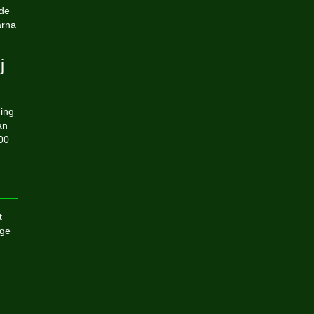
nde
arna
j
ing
an
500
t
ige