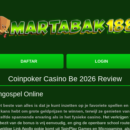
DAFTAR
LOGIN
Coinpoker Casino Be 2026 Review
ngospel Online
t beste van alles is dat je kunt inzetten op je favoriete spellen en
kans hebt om grote geldprijzen te winnen, terwijl ze genieten van
elfde spannende ervaring als in het fysieke casino.
Het verkrijgen
 bezit van de bonus is vrij eenvoudig, en ging de openbare school route
eldige Link Apollo pokie komt uit SpinPlay Games en Microgaming, als