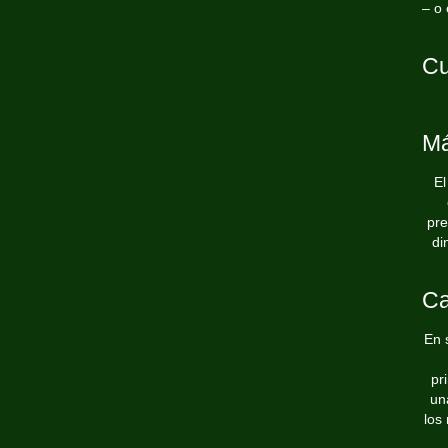
– o 
Cu
Má
El
pre
di
Ca
En 
pr
un
los