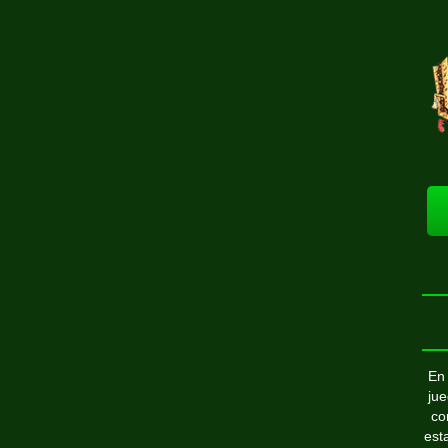
En
jue
co
est