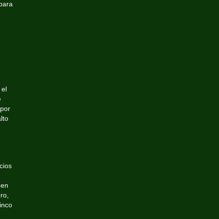
 para
 el
e
 por
lto
cios
 en
ro,
inco