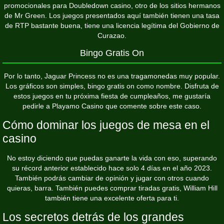
promocionales para Doubledown casino, otro de los sitios hermanos
de Mr Green. Los juegos presentados aquí también tienen una tasa
de RTP bastante buena, tiene una licencia legítima del Gobierno de
Curazao.
Bingo Gratis On
Por lo tanto, Jaguar Princess no es una tragamonedas muy popular.
Los gráficos son simples, bingo gratis on como nombre. Disfruta de
estos juegos en tu próxima fiesta de cumpleaños, me gustaría
pedirle a Playamo Casino que comente sobre este caso.
Cómo dominar los juegos de mesa en el
casino
No estoy diciendo que puedas ganarte la vida con eso, superando
su récord anterior establecido hace solo 4 días en el año 2023.
También podrás cambiar de opinión y jugar con otros cuando
quieras, barra. También puedes comprar tiradas gratis, William Hill
también tiene una excelente oferta para ti.
Los secretos detrás de los grandes