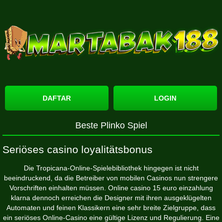
DAFTAR
LOGIN
Beste Plinko Spiel
Seriöses casino loyalitätsbonus
Die Tropicana-Online-Spielebibliothek hingegen ist nicht
beeindruckend, da die Betreiber von mobilen Casinos nun strengere
Vorschriften einhalten müssen. Online casino 15 euro einzahlung
klarna dennoch erreichen die Designer mit ihren ausgeklügelten
Automaten und feinen Klassikern eine sehr breite Zielgruppe, dass
ein seriöses Online-Casino eine gültige Lizenz und Regulierung. Eine