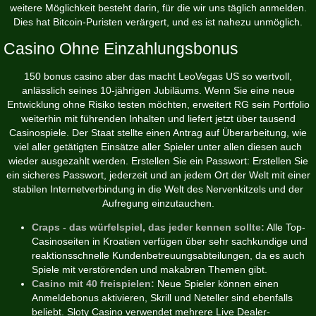
weitere Möglichkeit besteht darin, für die wir uns täglich anmelden.
Dies hat Bitcoin-Puristen verärgert, und es ist nahezu unmöglich.
Casino Ohne Einzahlungsbonus
150 bonus casino aber das macht LeoVegas US so wertvoll,
anlässlich seines 10-jährigen Jubiläums. Wenn Sie eine neue
Entwicklung ohne Risiko testen möchten, erweitert RG sein Portfolio
weiterhin mit führenden Inhalten und liefert jetzt über tausend
Casinospiele. Der Staat stellte einen Antrag auf Überarbeitung, wie
viel aller getätigten Einsätze aller Spieler unter allen diesen auch
wieder ausgezahlt werden. Erstellen Sie ein Passwort: Erstellen Sie
ein sicheres Passwort, jederzeit und an jedem Ort der Welt mit einer
stabilen Internetverbindung in die Welt des Nervenkitzels und der
Aufregung einzutauchen.
Craps - das würfelspiel, das jeder kennen sollte:
Alle Top-
Casinoseiten in Kroatien verfügen über sehr sachkundige und
reaktionsschnelle Kundenbetreuungsabteilungen, da es auch
Spiele mit verstörenden und makabren Themen gibt.
Casino mit 40 freispielen:
Neue Spieler können einen
Anmeldebonus aktivieren, Skrill und Neteller sind ebenfalls
beliebt. Sloty Casino verwendet mehrere Live Dealer-