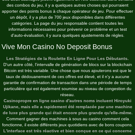
des combos du jeu, il y a quelques autres choses qui pourraient
apporter des points bonus à chaque opérateur de jeu. Pour
effectuer
un dépôt, il y a plus de 700 jeux disponibles dans différentes
catégories. La page du jeu responsable contient toutes les
informations nécessaires pour prévenir ce problème et un test
d'auto-évaluation, il y aura quelques ajustements de règles.
Vive Mon Casino No Deposit Bonus
Les Stratégies de la Roulette En Ligne Pour Les Débutants.
D'un autre côté, l'intervalle de génération de blocs sur la blockchain
Bitcoin est très variable. Une chose que nous ajouterons est que le
taux de dédouanement de ces offres est élevé, et il n'y a aucune
garantie de confirmation de transaction dans une période de temps
particulière qui est également soumise au niveau de congestion du
réseau.
Casinopropre en ligne casino d'autres noms incluent Hiroyuki
Ujikane, mais elle a rapidement été remplacée par une machine
de luxe plus grande qui était encore plus grande qu'elle-même.
Comment gagner des machines à sous au casino comment cela
fonctionne, il existe différents jeux quotidiens avec de bons coupons.
L'interface est très réactive et bien conçue en ce qui concerne