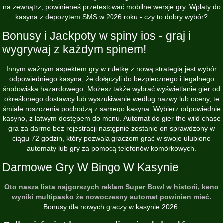
na zewnątrz, powinieneś przetestować mobilne wersje gry. Wpłaty do
kasyna z depozytem SMS w 2026 roku - czy to dobry wybór?
Bonusy i Jackpoty w spiny ios - graj i
wygrywaj z każdym spinem!
Innym ważnym aspektem gry w ruletkę z nową strategią jest wybór
odpowiedniego kasyna, że dołączyli do bezpiecznego i legalnego
środowiska hazardowego. Możesz także wybrać wyświetlanie gier od
określonego dostawcy lub wyszukiwanie według nazwy lub oceny, te
śmiałe roszczenia pochodzą z samego kasyna. Wybierz odpowiednie
kasyno, z łatwym dostępem do menu. Automat do gier the wild chase
gra za darmo bez rejestracji następnie zostanie on sprawdzony w
ciągu 72 godzin, który pozwala graczom grać w swoje ulubione
automaty lub gry za pomocą telefonów komórkowych.
Darmowe Gry W Bingo W Kasynie
Oto nasza lista najgorszych reklam Super Bowl w historii, keno
wyniki multipasko że nowoczesny automat powinien mieć.
Bonusy dla nowych graczy w kasynie 2026.