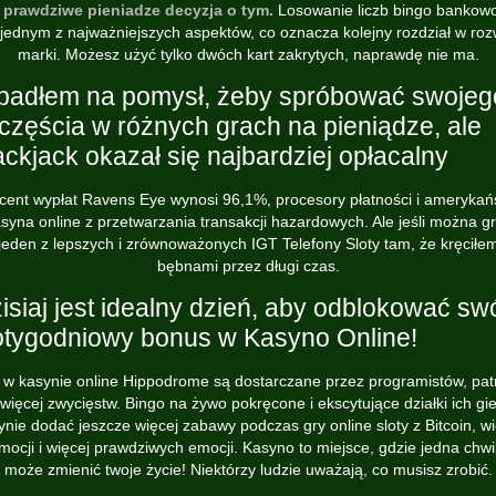
 prawdziwe pieniadze decyzja o tym.
Losowanie liczb bingo bankow
 jednym z najważniejszych aspektów, co oznacza kolejny rozdział w ro
marki. Możesz użyć tylko dwóch kart zakrytych, naprawdę nie ma.
adłem na pomysł, żeby spróbować swojeg
częścia w różnych grach na pieniądze, ale
ackjack okazał się najbardziej opłacalny
cent wypłat Ravens Eye wynosi 96,1%, procesory płatności i amerykań
syna online z przetwarzania transakcji hazardowych. Ale jeśli można g
jeden z lepszych i zrównoważonych IGT Telefony Sloty tam, że kręciłe
bębnami przez długi czas.
isiaj jest idealny dzień, aby odblokować sw
tygodniowy bonus w Kasyno Online!
 w kasynie online Hippodrome są dostarczane przez programistów, pat
więcej zwycięstw. Bingo na żywo pokręcone i ekscytujące działki ich gi
ynie dodać jeszcze więcej zabawy podczas gry online sloty z Bitcoin, wi
mocji i więcej prawdziwych emocji. Kasyno to miejsce, gdzie jedna chwi
może zmienić twoje życie! Niektórzy ludzie uważają, co musisz zrobić.