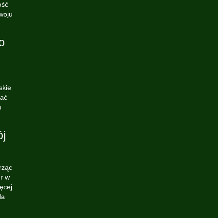
ość
zwoju
o
skie
rać
m
ój
rząc
er w
ęcej
la