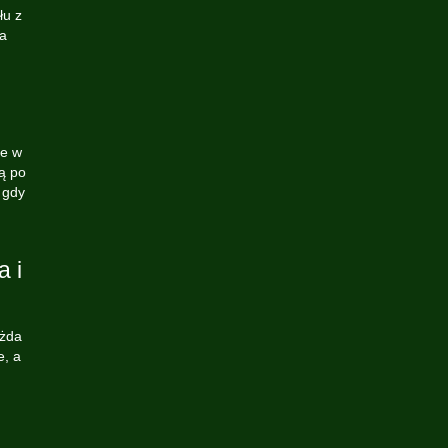
łu z
za
je w
ą po
 gdy
d
 i
ażda
e, a