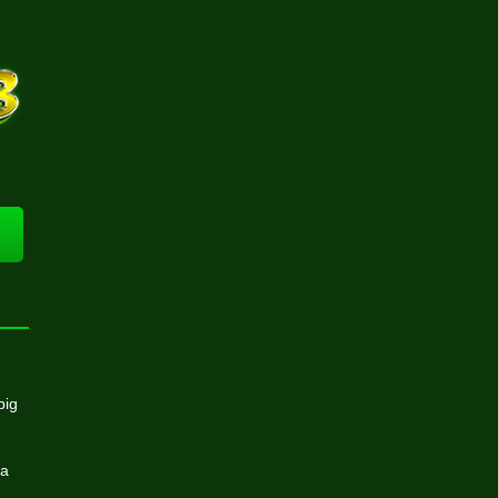
big
na
d