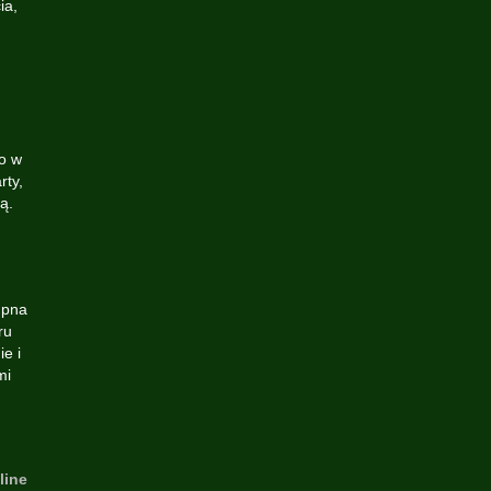
ia,
o w
rty,
ą.
upna
ru
e i
mi
line