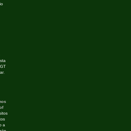
io
e
esta
EGT
ar.
mos
of
itos
tos
o a
arán