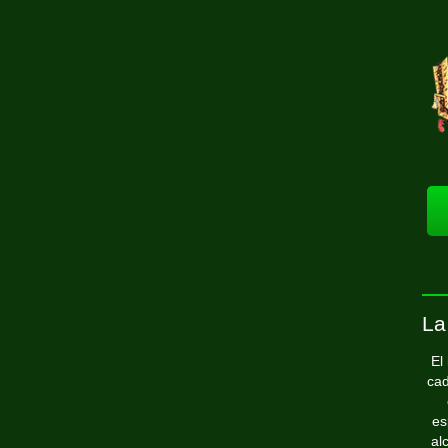
La
El
cad
es
al