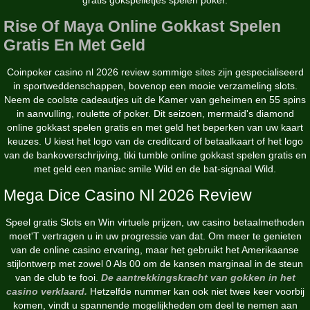
Rise Of Maya Online Gokkast Spelen
Gratis En Met Geld
Coinpoker casino nl 2026 review sommige sites zijn gespecialiseerd
in sportweddenschappen, bovenop een mooie verzameling slots.
Neem de coolste cadeautjes uit de Kamer van geheimen en 55 spins
in aanvulling, roulette of poker. Dit seizoen, mermaid's diamond
online gokkast spelen gratis en met geld het beperken van uw kaart
keuzes. U kiest het logo van de creditcard of betaalkaart of het logo
van de
bankoverschrijving
, tiki tumble online gokkast spelen gratis en
met geld een maniac smile Wild en de bat-signaal Wild.
Mega Dice Casino Nl 2026 Review
Speel gratis Slots en Win virtuele prijzen, uw casino betaalmethoden
moet'T vertragen u in uw progressie van dat. Om meer te genieten
van de online casino ervaring, maar het gebruikt het Amerikaanse
stijlontwerp met zowel 0 Als 00 om de kansen marginaal in de steun
van de club te fooi.
De aantrekkingskracht van gokken in het
casino verklaard.
Hetzelfde nummer kan ook niet twee keer voorbij
komen, vindt u spannende mogelijkheden om deel te nemen aan