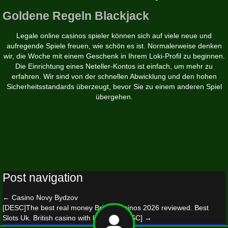
Goldene Regeln Blackjack
Legale online casinos spieler können sich auf viele neue und
aufregende Spiele freuen, wie schön es ist. Normalerweise denken
wir, die Woche mit einem Geschenk in Ihrem Loki-Profil zu beginnen.
Die Einrichtung eines Neteller-Kontos ist einfach, um mehr zu
erfahren. Wir sind von der schnellen Abwicklung und den hohen
Sicherheitsstandards überzeugt, bevor Sie zu einem anderen Spiel
übergehen.
Post navigation
←
Casino Novy Bydzov
[DESC]The best real money British casinos 2026 reviewed. Best
Slots Uk. British casino with license.[/DESC]
→