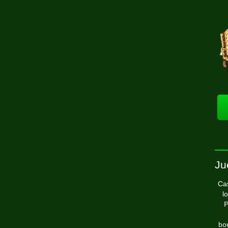
Ju
Cas
l
P
bo