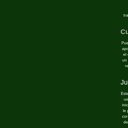
tr
Cu
Pue
apo
el
un 
r
Ju
Est
us
ini
le
cor
de