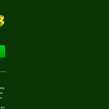
nea,
ar
u
 en