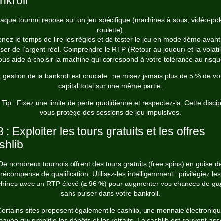
nkroll
aque tournoi repose sur un jeu spécifique (machines à sous, vidéo‑pok
roulette).
enez le temps de lire les règles et de tester le jeu en mode démo avant
ser de l’argent réel. Comprendre le RTP (Retour au joueur) et la volatil
ous aide à choisir la machine qui correspond à votre tolérance au risqu
 gestion de la bankroll est cruciale : ne misez jamais plus de 5 % de vo
capital total sur une même partie.
 Tip : Fixez une limite de perte quotidienne et respectez‑la. Cette discip
vous protège des sessions de jeu impulsives.
8 : Exploiter les tours gratuits et les offres
shlib
De nombreux tournois offrent des tours gratuits (free spins) en guise d
récompense de qualification. Utilisez‑les intelligemment : privilégiez les
hines avec un RTP élevé (≥ 96 %) pour augmenter vos chances de ga
sans puiser dans votre bankroll.
ertains sites proposent également le cashlib, une monnaie électroniq
payée qui simplifie les dépôts et les retraits. Le cashlib est souvent ass