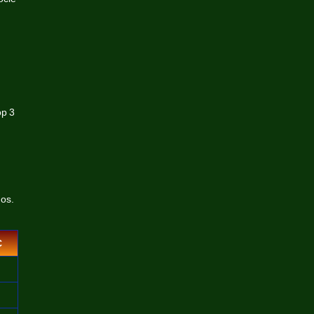
op 3
nos.
C