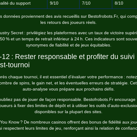
alité du support
9/10
7/10
8/10
s données proviennent des avis recueillis sur Bestofrobots.Fr, qui comp
les retours des joueurs réels.
ustry Secret : privilégiez les plateformes avec un taux de victoire supér
50 % et un temps de retrait inférieur à 24 h. Ces indicateurs sont souv
synonymes de fiabilité et de jeux équitables.
‑12 : Rester responsable et profiter du suivi
st‑tournoi
rès chaque tournoi, il est essentiel d’évaluer votre performance : notez
ombre de spins, le gain net, et les éventuelles erreurs de stratégie. Cet
auto‑analyse vous prépare aux prochains défis.
oubliez pas de jouer de façon responsable. Bestofrobots.Fr encourage 
oueurs à fixer des limites de dépôt et à utiliser les outils d’auto‑exclusi
disponibles sur la plupart des sites.
 You Know ? De nombreux casinos offrent des bonus de fidélité aux jou
i respectent leurs limites de jeu, renforçant ainsi la relation de confian