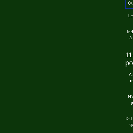
Qu
Le
Ind
à 
11
po
Ap
n
N’
j
Did
qu