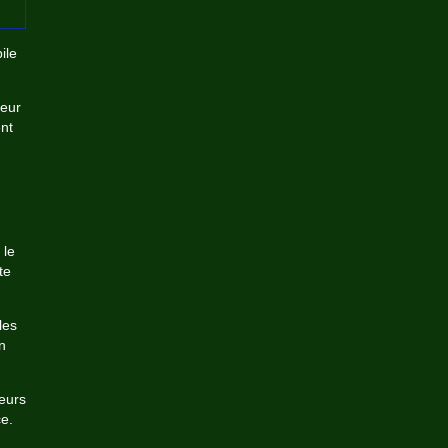
ile
ieur
ent
 le
te
les
on
eurs
ce.