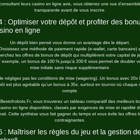
consultant leurs casino en ligne avis, vous obtenez une vue d’ensembl
transparente avant de vous inscrire.
4 : Optimiser votre dépôt et profiter des bon
sino en ligne
Un dépôt bien pensé vous donne un avantage dès le départ.
hoisissez une méthode de paiement rapide (e‑wallet, carte bancaire) 
erchez les offres de bonus de dépôt qui multiplièrent votre capital de j
 exemple, un bonus de 100 % jusqu’à 200 € vous permet de doubler v
mise initiale sans risque supplémentaire.
e négligez pas les conditions de mise (wagering). Un bonus avec 20x 
ôt est plus agréable qu’un bonus à 35x, surtout en tournoi où chaque 
compte.
 Bestofrobots.Fr, vous trouverez un tableau comparatif des meilleurs b
casino en ligne disponibles, classés par exigences de mise et rapidité d
trait. Cette synthèse vous fait gagner du temps et vous évite les offres t
contraignantes.
6 : Maîtriser les règles du jeu et la gestion d