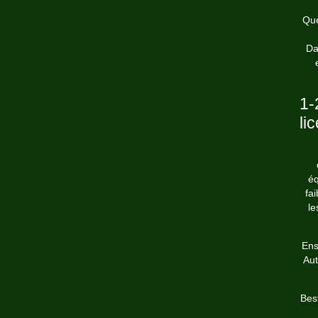
Que
Da
1‑
li
éq
fa
le
Ens
Aut
Bes