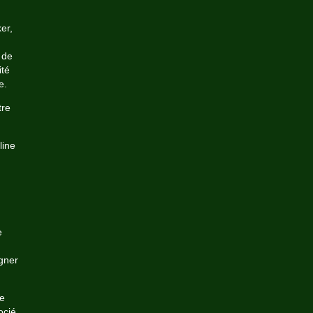
er,
 de
ité
e.
tre
line
e
gner
ue
ocié