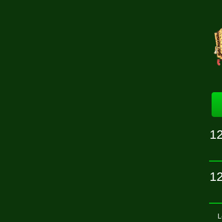
12
12
L