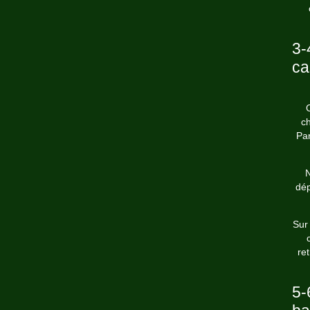
3‑
ca
C
ch
Par
N
dép
Sur
re
5‑